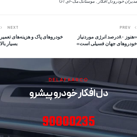
مدیران خودرو دل افکار
موستانگ مک‌-ای GT
NEXT
PREV
«هنوز ۸۰درصد انرژی موردنیاز
خودروهای پاک و هزینه‌های تعمیر
خودروهای جهان فسیلی است»
بسیار بالا
DELAFKARCO
دل افکار خودرو پیشرو
90000235