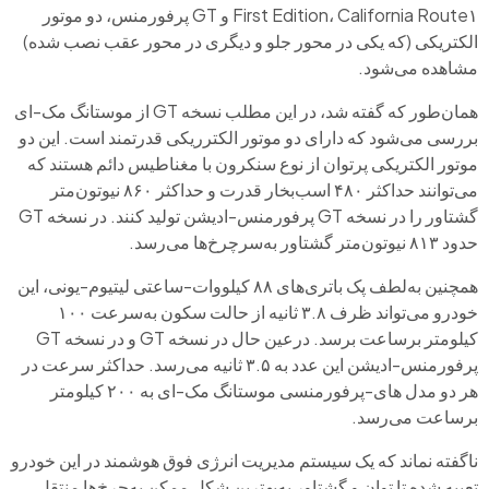
First Edition، California Route۱ و GT پرفورمنس، دو موتور
الکتریکی (که یکی در محور جلو و دیگری در محور عقب نصب شده)
مشاهده می‌شود.
همان‌طور که گفته شد، در این مطلب نسخه GT از موستانگ مک-ای
بررسی می‌شود که دارای دو موتور الکترریکی قدرتمند است. این دو
موتور الکتریکی پرتوان از نوع سنکرون با مغناطیس دائم هستند که
می‌توانند حداکثر ۴۸۰ اسب‌بخار قدرت و حداکثر ۸۶۰ نیوتون‌متر
گشتاور را در نسخه GT پرفورمنس-ادیشن تولید کنند. در نسخه GT
حدود ۸۱۳ نیوتون‌متر گشتاور به‌سرچرخ‌ها می‌رسد.
همچنین به‌لطف پک باتری‌های ۸۸ کیلووات-ساعتی لیتیوم-یونی، این
خودرو می‌تواند ظرف ۳.۸ ثانیه از حالت سکون به‌سرعت ۱۰۰
کیلومتر برساعت برسد. درعین حال در نسخه GT و در نسخه GT
پرفورمنس-ادیشن این عدد به ۳.۵ ثانیه می‌رسد. حداکثر سرعت در
هر دو مدل های-پرفورمنسی موستانگ مک-ای به ۲۰۰ کیلومتر
برساعت می‌رسد.
ناگفته نماند که یک سیستم مدیریت انرژی فوق هوشمند در این خودرو
تعبیه شده تا توان و گشتاور به‌بهترین شکل ممکن به‌چرخ‌ها منتقل