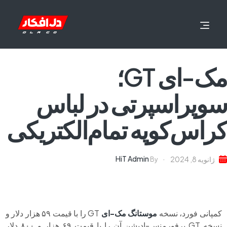
مک-ای GT؛
سوپراسپرتی در لباس
کراس‌کوپه تمام‌الکتریکی
HiT Admin
ژانویه 8, 2024
By
کمپانی فورد، نسخه
موستانگ مک‌-ای
GT را با قیمت ۵۹ هزار دلار و
نسخه GT پرفورمنس-ادیشن آن را با قیمت ۶۹ هزار و ۸۰۰ دلار