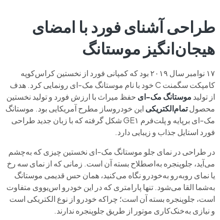
طراحی آشنای فورد با امضای
هیجان‌انگیز موستانگ
۱۷ نوامبر سال ۲۰۱۹ بود که کمپانی فورد از نخستین کراس‌کوپه
کامپکت سگمنت C خود با نام موستانگ مک-ای رونمایی کرد. هدف
از تولید
موستانگ
مک-ای
حفظ میراث با ارزش فورد و تولید نخستین
محصول
تمام‌الکتریکی
این خودروساز مطرح آمریکایی بود. موستانگ
مک-ای برپایه و پلت‌فرم GE۱ شکل گرفته که با زبان جدید طراحی
فورد استایل جذاب و زیبایی دارد.
در طراحی در نمای جلو موستانگ مک-‌ای نخستین چیزی که به‌چشم
می‌آید، جلوپنجره به‌اصطلاح بسته آن است. زمانی که از نمای سه رخ
یا نمای روبه‌رو به‌خودرو نگاه می‌کنید، همان حس قدیمی موستانگ
به‌شما القا می‌شود. تنها پارامتری که در این خودرو اس‌یووی متفاوت
است، جلوپنجره بسته آن است؛ چراکه خودرو از نوع الکتریکی است
و نیازی به‌خنک‌کاری موتور از طریق جلوپنجره ندارند.