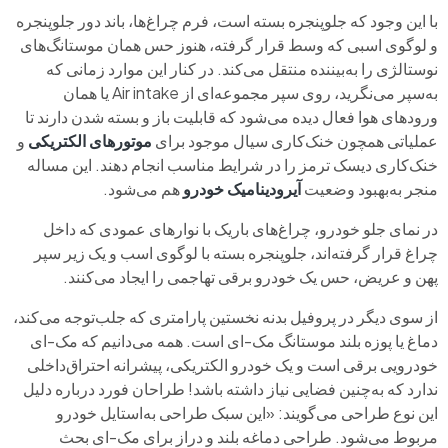
با این وجود که جلوپنجره بسته است، فرم چراغ‌ها، باند دور جلوپنجره
و لوگوی اسبی که وسط قرار گرفته، هنوز حس همان موستانگ‌های
نوستالژی را به‌بیننده‌ منتقل می‌کند. در کنار این موارد زمانی که
به‌سپر می‌نگرید، روی سپر مجموعه‌ای از Air intake یا همان
ورودهای هوا فعال دیده می‌شود که قابلیت باز و بسته شدن دارند تا
عملیاتی همچون خنک‌کاری سیال موجود برای
موتورهای الکتریکی
و
خنک‌کاری دیسک ترمز را در شرایط مناسب انجام دهند. این مساله
منجر به‌بهبود وضعیت
آیرودینامیک خودرو
هم می‌شود.
در نمای جلو خودرو، چراغ‌های باریک با نوارهای عمودی که داخل
چراغ قرار گرفته‌اند، جلوپنجره بسته با لوگوی اسب و یک زیر سپر
پهن و عریض، حس یک خودرو برقی تهاجمی را ایجاد می‌کنند.
از سوی دیگر در پروفیل بدنه نخستین پارامتری که جلب‌توجه می‌کند،
دماغ یا پوزه بلند موستانگ مک‌-‌ای است. همه می‌دانیم که مک‌-ای
خودرویی برقی است و یک خودرو الکتریکی، پیشرانه‌ احتراق‌داخلی
ندارد که به‌چنین فضایی نیاز داشته باشد! طراحان فورد درباره دلیل
این نوع طراحی می‌گویند: «این سبک طراحی به‌استایل خودرو
مربوط می‌شود. طراحی دماغه بلند و دراز برای مک-ای بحث