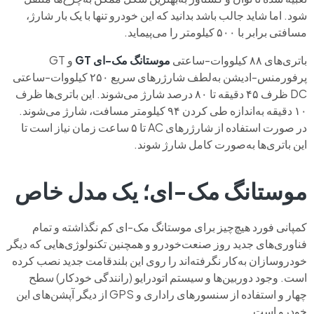
شود. اما شاید جالب باشد بدانید که این خودرو تنها با یک بار شارژ،
مسافتی برابر با ۵۰۰ کیلومتر را می‌پیماید.
باتری‌های ۸۸ کیلووات-ساعتی
موستانگ مک-ای GT
و GT
پرفورمنس-ادیشن به‌لطف شارژرهای سریع ۲۵۰ کیلووات-ساعتی
DC ظرف ۴۵ دقیقه تا ۸۰ درصد شارژ می‌شوند. این باتری‌ها ظرف
۱۰ دقیقه به‌اندازه طی کردن ۹۴ کیلومتر مسافت، شارژ می‌شوند.
در صورت استفاده از شارژرهای AC تا ۵ ساعت زمان نیاز است تا
این باتری‌ها به‌صورت کامل شارژ شوند.
موستانگ مک-ای؛ یک مدل خاص
کمپانی فورد هیچ‌چیز برای موستانگ مک-ای کم نگذاشته و تمام
فناوری‌های جدید روز صنعت‌خودرو و همچنین تکنولوژی‌هایی که دیگر
خودروسازان به‌کار نگرفته‌اند را روی این بلندقامت جدید نصب کرده
است. وجود دوربین‌ها و سیستم اتودرایو (رانندگی خودکار) سطح
چهار و استفاده از سنسورهای راداری و GPS از دیگر آپشن‌های این
خودرو است.