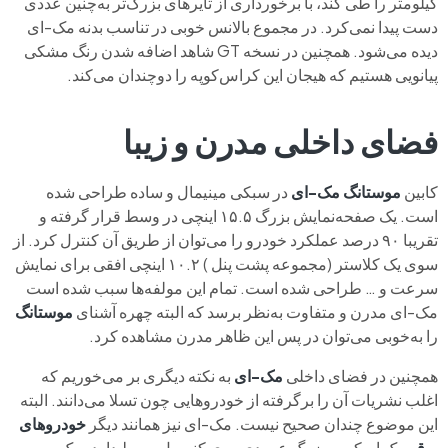
کیلومتر را طی کند، با برخورداری از تایرهای بزرگ‌تر به‌چنین عددی
دست پیدا نمی‌کرد. در مجموع بالانس خوبی در تناسب بدنه مک-ای
دیده می‌شود. همچنین در نسخه GT شاهد اضافه شدن رنگ مشکی
پیانویی هستیم که هیجان این کراس‌کوپه را دوچندان می‌کند.
فضای داخلی مدرن و زیبا
کابین
موستانگ مک-ای
در سبکی مینیمال و ساده طراحی شده
است. یک صفحه‌نمایش بزرگ ۱۵.۵ اینچی در وسط قرار گرفته و
تقریبا ۹۰ درصد عملکرد خودرو را می‌توان از طریق آن کنترل کرد. از
سوی یک کلاستر (مجموعه پشت پنل ) ۱۰.۲ اینچی افقی برای نمایش
سرعت و … طراحی شده است. تمام این مولفه‌ها سبب شده است
مک-ای مدرن و متفاوت به‌نظر برسد که البته چهره آشنای
موستانگ
را به‌خوبی می‌توان در پس این ظاهر مدرن مشاهده کرد.
همچنین در فضای داخلی
مک-ای
به نکته دیگری بر می‌خوریم که
اغلب نشریات آن را برگرفته از خودروهایی چون تسلا می‌دانند. البته
این موضوع چندان صحیح نیست. مک-ای نیز همانند دیگر
خودروهای
برقی
یک اسکرین بزرگ عمودی روی کنسول وسط دارد و یک