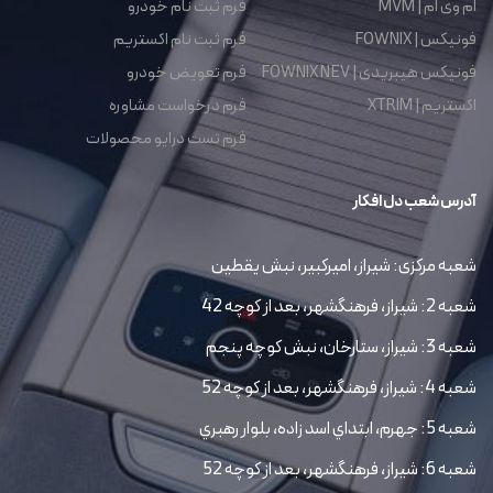
ام وی ام | MVM
فرم ثبت نام خودرو
فونیکس | FOWNIX
فرم ثبت نام اکستریم
فونیکس هیبریدی | FOWNIX NEV
فرم تعویض خودرو
اکستریم | XTRIM
فرم درخواست مشاوره
فرم تست درایو محصولات
آدرس شعب دل افکار
شعبه مرکزی: شیراز، امیرکبیر، نبش یقطین
شعبه 2: شیراز، فرهنگشهر، بعد از کوچه 42
شعبه 3: شیراز، ستارخان، نبش کوچه پنجم
شعبه 4: شیراز، فرهنگشهر، بعد از کوچه 52
شعبه 5: جهرم، ابتداي اسد زاده، بلوار رهبري
شعبه 6: شیراز، فرهنگشهر، بعد از کوچه 52