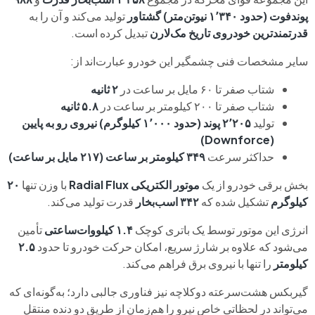
پوندفوت (حدود ۱٬۳۴۰ نیوتن‌متر) گشتاور
تولید می‌کند و آن را به
قدرتمندترین خودروی تاریخ مک‌لارن
تبدیل کرده است.
سایر مشخصات فنی چشمگیر این خودرو عبارت‌اند از:
شتاب صفر تا ۶۰ مایل بر ساعت در
۲ ثانیه
شتاب صفر تا ۲۰۰ کیلومتر بر ساعت در
۵.۸ ثانیه
تولید
۲٬۲۰۵ پوند (حدود ۱٬۰۰۰ کیلوگرم) نیروی رو به پایین
(Downforce)
حداکثر سرعت
۳۴۹ کیلومتر بر ساعت (۲۱۷ مایل بر ساعت)
بخش برقی خودرو از یک
موتور الکتریکی Radial Flux
با وزن تنها
۲۰
کیلوگرم
تشکیل شده که
۳۴۲ اسب‌بخار
قدرت تولید می‌کند.
انرژی این موتور توسط یک باتری کوچک
۱.۴ کیلووات‌ساعتی
تأمین
می‌شود که علاوه بر شارژ سریع، امکان حرکت خودرو تا حدود
۲.۵
کیلومتر
را تنها با نیروی برق فراهم می‌کند.
گیربکس هشت‌سرعته دوکلاچه نیز فناوری جالبی دارد؛ به‌گونه‌ای که
می‌تواند در لحظاتی خاص نیرو را هم‌زمان از طریق دو دنده منتقل