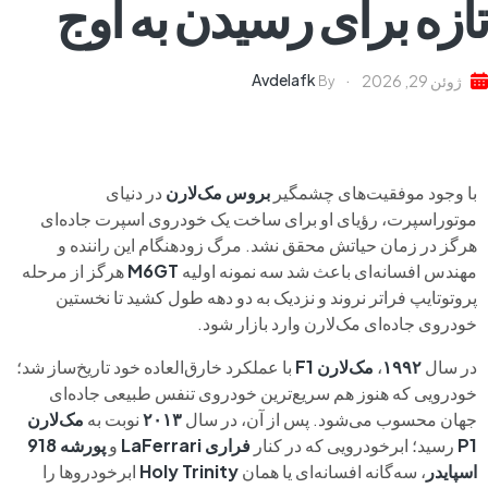
تازه برای رسیدن به اوج
Avdelafk
ژوئن 29, 2026
By
با وجود موفقیت‌های چشمگیر
بروس مک‌لارن
در دنیای
موتوراسپرت، رؤیای او برای ساخت یک خودروی اسپرت جاده‌ای
هرگز در زمان حیاتش محقق نشد. مرگ زودهنگام این راننده و
مهندس افسانه‌ای باعث شد سه نمونه اولیه
M6GT
هرگز از مرحله
پروتوتایپ فراتر نروند و نزدیک به دو دهه طول کشید تا نخستین
خودروی جاده‌ای مک‌لارن وارد بازار شود.
در سال
۱۹۹۲
،
مک‌لارن F1
با عملکرد خارق‌العاده خود تاریخ‌ساز شد؛
خودرویی که هنوز هم سریع‌ترین خودروی تنفس طبیعی جاده‌ای
جهان محسوب می‌شود. پس از آن، در سال
۲۰۱۳
نوبت به
مک‌لارن
P1
رسید؛ ابرخودرویی که در کنار
فراری LaFerrari
و
پورشه 918
اسپایدر
، سه‌گانه افسانه‌ای یا همان
Holy Trinity
ابرخودروها را