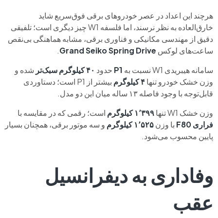
هرچند این اعداد در عصر خودروهای برقی فوق‌سریع شاید
خارق‌العاده به نظر نرسند، اما فلسفه W1 چیز دیگری است؛ تلفیقی
دقیق از مهندسی مکانیکی و فناوری برقی، مشابه هماهنگی بی‌نقص
ساعت‌های لوکس
Grand Seiko Spring Drive
.
سامانه هیبریدی W1 نسبت به
P1
حدود
۴۰ کیلوگرم سبک‌تر
شده و
وزن خشک خودرو تنها
۴ کیلوگرم
بیشتر از P1 است؛ دستاوردی
قابل‌توجه با وجود فاصله ۱۳ ساله میان این دو مدل.
وزن خشک W1 تنها
۱٬۳۹۹ کیلوگرم
است؛ رقمی که در مقایسه با
فراری F80
با وزن
۱٬۵۲۵ کیلوگرم
و سه موتور برقی، همچنان بسیار
پایین محسوب می‌شود.
وفاداری به دیفرانسیل
عقب