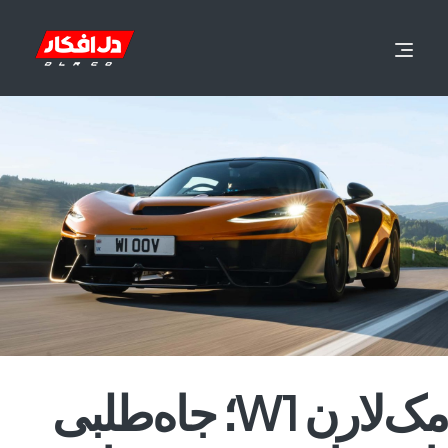
مک‌لارن W1؛ جاه‌طلبی