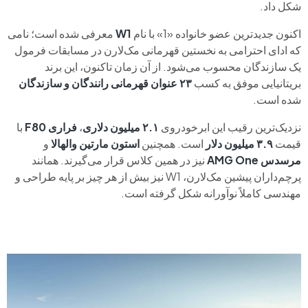
شکل داد.
اکنون جدیدترین عضو خانواده «1» با نام
W1
معرفی شده است؛ نامی
که ادای احترامی به نخستین قهرمانی مک‌لارن در مسابقات فرمول
یک سازندگان محسوب می‌شود. از آن زمان تاکنون، این برند
بریتانیایی موفق به کسب
۲۳ عنوان قهرمانی رانندگان و سازندگان
شده است.
نزدیک‌ترین رقیب این ابرخودروی
۲.۱ میلیون دلاری
،
فراری F80
با
قیمت
۳.۹ میلیون دلار
است. همچنین
استون مارتین والهالا
و
مرسدس AMG One
نیز در همین کلاس قرار می‌گیرند. همانند
پرچم‌داران پیشین مک‌لارن، W1 نیز بیش از هر چیز بر پایه طراحی و
مهندسی کاملاً نوآورانه شکل گرفته است.