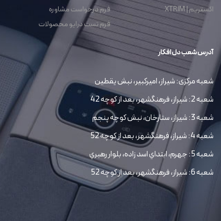
اکستریم | XTRIM
فرم درخواست مشاوره
فرم تست درایو محصولات
آدرس شعب دل افکار
شعبه مرکزی: شیراز، امیرکبیر، نبش یقطین
شعبه 2: شیراز، فرهنگشهر، بعد از کوچه 42
شعبه 3: شیراز، ستارخان، نبش کوچه پنجم
شعبه 4: شیراز، فرهنگشهر، بعد از کوچه 52
شعبه 5: جهرم، ابتداي اسد زاده، بلوار رهبري
شعبه 6: شیراز، فرهنگشهر، بعد از کوچه 52