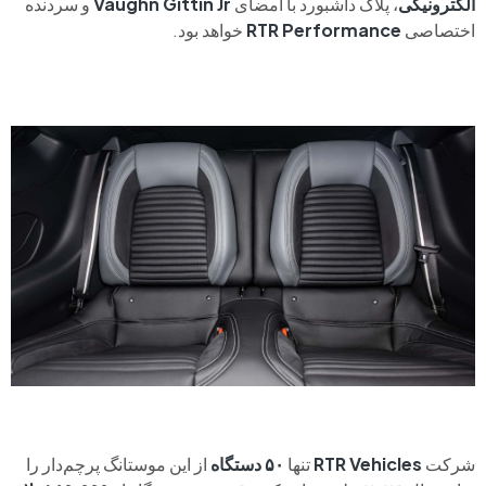
الکترونیکی
، پلاک داشبورد با امضای
Vaughn Gittin Jr
و سردنده
اختصاصی
RTR Performance
خواهد بود.
شرکت
RTR Vehicles
تنها
۵۰ دستگاه
از این موستانگ پرچم‌دار را