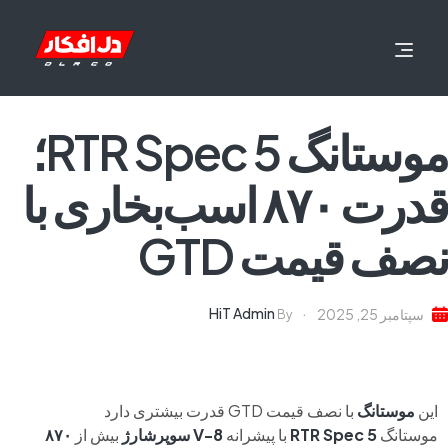
موستانگ RTR Spec 5؛
قدرت ۸۷۰ اسب‌بخاری با
نصف قیمت GTD
HiT Admin
سپتامبر 25, 2025
By
این
موستانگ
با نصف قیمت GTD قدرت بیشتری دارد
موستانگ
RTR Spec 5
با پیشرانه
V-8 سوپرشارژ
بیش از
۸۷۰