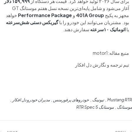
برای سال ۲۰۲۶ تولید خواهد کرد. قیمت هر دستگاه از
۱۵۹,۹۹۹ دلار
آغاز می‌شود و شامل پایه‌ای‌ترین نسخه نسل هفتم موستانگ GT
مجهز به پکیج
401A Group
و
Performance Package
خواهد
بود. مشتریان می‌توانند این خودرو را با
گیربکس دستی شش‌سرعته
یا
اتوماتیک ۱۰‌سرعته
سفارش دهند.
منبع مقاله:motor1
تیم ترجمه و نگارش دل افکار
Mustang RTR
تیونینگ
خودروهای پرفورمنس
مدیران خودرو دل افکار
موستانگ
موستانگ RTR Spec 5