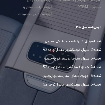
فونیکس هیبریدی | FOWNIX NEV
فرم تعویض خودرو
اکستریم | XTRIM
فرم درخواست مشاوره
فرم تست درایو محصولات
آدرس شعب دل افکار
شعبه مرکزی: شیراز، امیرکبیر، نبش یقطین
شعبه 2: شیراز، فرهنگشهر، بعد از کوچه 42
شعبه 3: شیراز، ستارخان، نبش کوچه پنجم
شعبه 4: شیراز، فرهنگشهر، بعد از کوچه 52
شعبه 5: جهرم، ابتداي اسد زاده، بلوار رهبري
شعبه 6: شیراز، فرهنگشهر، بعد از کوچه 52