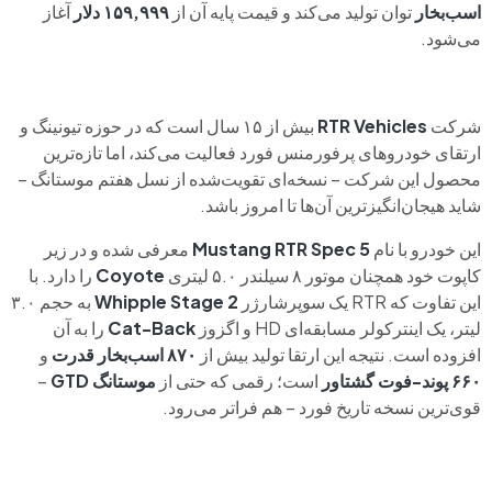
اسب‌بخار
توان تولید می‌کند و قیمت پایه آن از
۱۵۹,۹۹۹ دلار
آغاز
می‌شود.
شرکت
RTR Vehicles
بیش از ۱۵ سال است که در حوزه تیونینگ و
ارتقای خودروهای پرفورمنس فورد فعالیت می‌کند، اما تازه‌ترین
محصول این شرکت – نسخه‌ای تقویت‌شده از نسل هفتم موستانگ –
شاید هیجان‌انگیزترین آن‌ها تا امروز باشد.
این خودرو با نام
Mustang RTR Spec 5
معرفی شده و در زیر
کاپوت خود همچنان موتور ۸ سیلندر ۵.۰ لیتری
Coyote
را دارد. با
این تفاوت که RTR یک سوپرشارژر
Whipple Stage 2
به حجم ۳.۰
لیتر، یک اینترکولر مسابقه‌ای HD و اگزوز
Cat-Back
را به آن
افزوده است. نتیجه این ارتقا تولید بیش از
۸۷۰ اسب‌بخار قدرت
و
۶۶۰ پوند-فوت گشتاور
است؛ رقمی که حتی از
موستانگ GTD
–
قوی‌ترین نسخه تاریخ فورد – هم فراتر می‌رود.