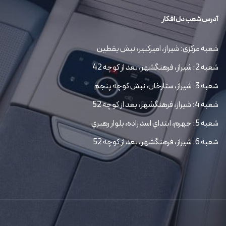
آدرس شعب دل افکار
شعبه مرکزی: شیراز، امیرکبیر، نبش یقطین
شعبه 2: شیراز، فرهنگشهر، بعد از کوچه 42
شعبه 3: شیراز، ستارخان، نبش کوچه پنجم
شعبه 4: شیراز، فرهنگشهر، بعد از کوچه 52
شعبه 5: جهرم، ابتداي اسد زاده، بلوار رهبري
شعبه 6: شیراز، فرهنگشهر، بعد از کوچه 52