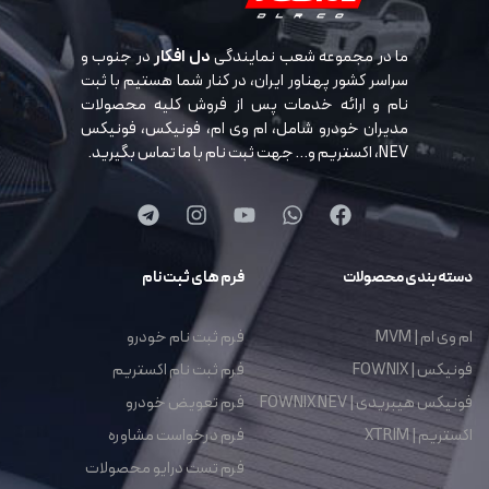
ما در مجموعه شعب نمایندگی
دل افکار
در جنوب و
سراسر کشور پهناور ایران، در کنار شما هستیم با ثبت
نام و ارائه خدمات پس از فروش کلیه محصولات
مدیران خودرو شامل، ام وی ام، فونیکس، فونیکس
NEV، اکستریم و… جهت ثبت نام با ما تماس بگیرید.
دسته بندی محصولات
فرم های ثبت نام
ام وی ام | MVM
فرم ثبت نام خودرو
فونیکس | FOWNIX
فرم ثبت نام اکستریم
فونیکس هیبریدی | FOWNIX NEV
فرم تعویض خودرو
اکستریم | XTRIM
فرم درخواست مشاوره
فرم تست درایو محصولات