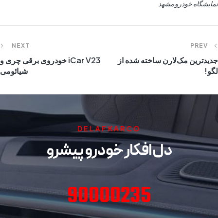
نمایشگاه خودرو مشهد
NEXT
PREV
جدیدترین مک‌لارن ساخته شده از
iCar V23 خودروی برقی چری و
لگو!
شیائومی
DELAFKARCO
دل افکار خودرو پیشرو
90000235