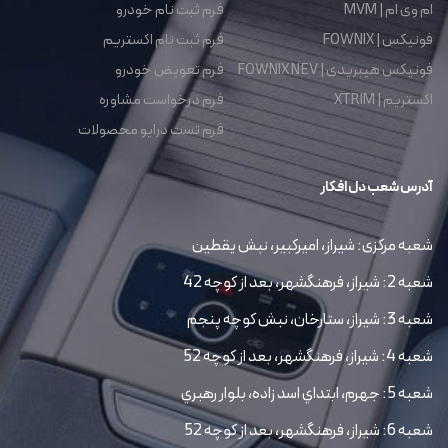
ام وی ام | MVM
فرم ثبت نام خودرو
فونیکس | FOWNIX
فرم ثبت نام اکستریم
فونیکس هیبریدی | FOWNIX NEV
فرم تعویض خودرو
اکستریم | XTRIM
فرم درخواست مشاوره
فرم تست درایو محصولات
آدرس شعب دل افکار
شعبه مرکزی: شیراز، امیرکبیر، نبش یقطین
شعبه 2: شیراز، فرهنگشهر، بعد از کوچه 42
شعبه 3: شیراز، ستارخان، نبش کوچه پنجم
شعبه 4: شیراز، فرهنگشهر، بعد از کوچه 52
شعبه 5: جهرم، ابتداي اسد زاده، بلوار رهبري
شعبه 6: شیراز، فرهنگشهر، بعد از کوچه 52