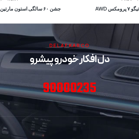
تیگو ۷ پرومکس AWD
جشن ۶۰ سالگی استون مارتین
DELAFKARCO
دل افکار خودرو پیشرو
90000235