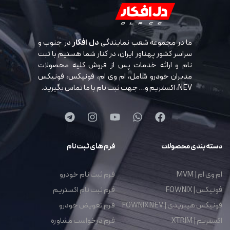
ما در مجموعه شعب نمایندگی
دل افکار
در جنوب و
سراسر کشور پهناور ایران، در کنار شما هستیم با ثبت
نام و ارائه خدمات پس از فروش کلیه محصولات
مدیران خودرو شامل، ام وی ام، فونیکس، فونیکس
NEV، اکستریم و… جهت ثبت نام با ما تماس بگیرید.
دسته بندی محصولات
فرم های ثبت نام
ام وی ام | MVM
فرم ثبت نام خودرو
فونیکس | FOWNIX
فرم ثبت نام اکستریم
فونیکس هیبریدی | FOWNIX NEV
فرم تعویض خودرو
اکستریم | XTRIM
فرم درخواست مشاوره