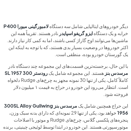
دیگر خودروهای ایتالیایی شامل سه دستگاه
لامبورگینی میورا P400
خرابه و یک دستگاه
ایزو گریفو اسپایدر
نادر هستند. تقریباً همه این
ماشین‌ها می‌توانند اوج گاراژ کسی باشند، اما به کمی کار نیاز دارند.
اکثر خودروها در وضعیت بسیار بدی هستند، که با توجه به اینکه این
یک گورستان خودرو بوده، منطقی است.
با این حال، برجسته‌ترین قسمت‌های این مجموعه چند دستگاه نادر
مرسدس بنز
هستند. این مجموعه شامل یک
رودستر
300 SL 1957
کاملاً کامل، یکی از تنها 30 نمونه مجهز به چرخ‌های Rudge دلخواه
است. انتظار می‌رود این خودرو در حراج به قیمت ۱ میلیون دلار
فروخته شود.
این حراج همچنین شامل یک
مرسدس بنز 300SL Alloy Gullwing
1956
خواهد بود، یکی از تنها 29 نمونه‌ای که دارای بدنه سبک وزن،
پنجره‌های پلکسی گلاس، چرخ‌های Rudge و موتور با اصلاحات
موتورسپورتی هستند. این خودرو در ابتدا توسط لوئیجی چینیتی، برنده