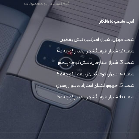
فرم تست درایو محصولات
آدرس شعب دل افکار
شعبه مرکزی: شیراز، امیرکبیر، نبش یقطین
شعبه 2: شیراز، فرهنگشهر، بعد از کوچه 42
شعبه 3: شیراز، ستارخان، نبش کوچه پنجم
شعبه 4: شیراز، فرهنگشهر، بعد از کوچه 52
شعبه 5: جهرم، ابتداي اسد زاده، بلوار رهبري
شعبه 6: شیراز، فرهنگشهر، بعد از کوچه 52