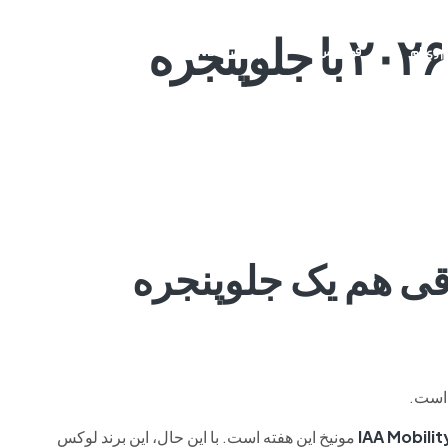
مرسدس C کلاس برقی ۲۰۲۶ با جلوپنجره
م وی ام
فونیکس
فونیکس NEV
اکستریم
موتورسیکل
کلاس برقی هم یک جلوپنجره
 است.
IAA Mobilit
مونیخ این هفته است. با این حال، این برند لوکس