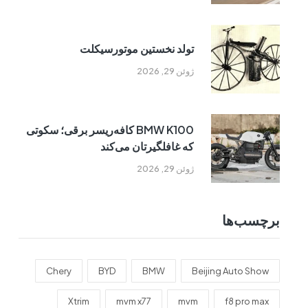
تولد نخستین موتورسیکلت
ژوئن 29, 2026
BMW K100 کافه‌ریسر برقی؛ سکوتی
که غافلگیرتان می‌کند
ژوئن 29, 2026
برچسب‌ها
Chery
BYD
BMW
Beijing Auto Show
Xtrim
mvm x77
mvm
f8 pro max