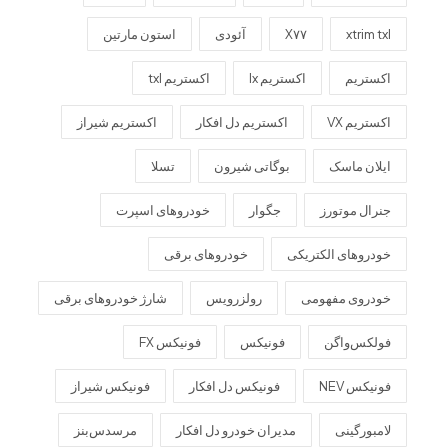
xtrim txl
X۷۷
آئودی
استون مارتین
اکستریم
اکستریم lx
اکستریم txl
اکستریم VX
اکستریم دل افکار
اکستریم شیراز
ایلان ماسک
بوگاتی شیرون
تسلا
جنرال موتورز
جگوار
خودروهای اسپرت
خودروهای الکتریکی
خودروهای برقی
خودروی مفهومی
رولزرویس
شارژ خودروهای برقی
فولکس‌واگن
فونیکس
فونیکس FX
فونیکس NEV
فونیکس دل افکار
فونیکس شیراز
لامبورگینی
مدیران خودرو دل افکار
مرسدس‌بنز