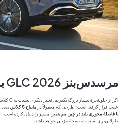
مرسدس‌بنز GLC 2026 با فناوری EQ
اگر از جلوپنجرهٔ بسیار بزرگ بگذریم، تغییر دیگری نسبت به C کلاس بنزینی به چشم می‌خورد:
عقب قرار گرفته است؛ طرحی که معمولاً در
مایباخ S کلاس
دیده 
با فاصلهٔ محوری بلند در چین
هم همین مسیر را دنبال کرده است. احت
طولانی‌تری نسبت به نسخهٔ بنزینی خواهد داشت.