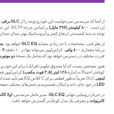
از آنجا که مرسدس نمی‌خواست این خودرو توجه را از
GLC برقی
ب
بُرد است:
۸۰۰ کیلومتر (۴۹۷ مایل)
بر اساس چرخهٔ WLTP. این عدد
توجه به بدنهٔ کشیده‌تر، ارتفاع کمتر و آیرودینامیک بهتر سدان چند
از نظر فنی، مشخصات تا حد زیادی مشابه
GLC EQ
خواهد بود:
بستهٔ
بر پایهٔ معماری
۸۰۰ ولتی
. کراس‌اوور می‌تواند تنها در ۱۰ دقیقه
۳۰۳ کیلومتر (۸۸
قدرت مختلف در دسترس خواهد بود که شامل یک نسخهٔ
دو موتوره با ۴۸۳ اس
هنوز مشخص نیست که آیا صندوق جلویی (فرانک) برای این خودرو ع
کوتاه‌تر احتمالاً به اندازهٔ
۱۲۸ لیتر (۴.۵ فوت مکعب)
کراس‌اوور فضا
اینچی
GLC تقریباً به‌طور قطعی برای C کلاس EQ هم تأیید شده است. این نمایشگر تمام داشبورد را پوشش می‌دهد، بیش از
LED
در خود جای داده و امکان تقسیم‌بندی بخش‌های مختلف صفحه 
در جریان رونمایی جهانی
GLC EQ
، مدیرعامل مرسدس،
اولا کال
کابریولت
و معرفی یک مدل کوچک‌تر گسترش خواهد یافت.