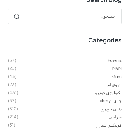
Categories
(57)
Fownix
(25)
MVM
(43)
xtrim
ام وی ام
(23)
تکنولوژی خودرو
(431)
چری | chery
(57)
دنیای خودرو
(512)
طراحی
(214)
فونیکس شیراز
(51)