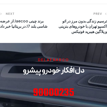
NEXT
PREV
ترسیم زندگی بدون مرز در اتو
برند چینی Jaecoo از عرضه
اکسپو تهران با خودروهای بنزینی
شاسی بلند J7 در بریتانیا خبر داد
و پلاگین هیبرید فونیکس
DELAFKARCO
دل افکار خودرو پیشرو
90000235