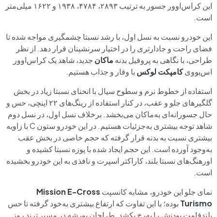
این کراس‌اوور جسور به‌ ترتیب ۲۸۹۳، ۴۷۸۴، ۱۹۳۸ و ۱۶۲۲ میلی‌متر
است.
این خودرو نسبت به‌ نسل اول، با رشد نسبتا چشمگیری مواجه شده تا
فضای راحت و جادارتری را در اختیار سرنشینان قرار دهد. از نظر
طراحی، با نگاهی به‌ پروفیل بدنه
ماکان
جدید، شاهد یک کراس‌اوور
اس‌یووی
کامپکت لوکس
با وقار و جذاب هستیم.
استفاده از خطوط نرم و سطوح سیال با انحنای نسبتا زیاد در بخش
گلگیرهای جلو و عقب، در کنار استفاده از رینگ‌های ۲۲ اینچی، حس و
حال جسورانه‌ای به‌ماکان می‌بخشد. برخلاف نسل اول، در نسل دوم
شاهد توجه بیشتری به‌جزئیات هستیم. در این خودرو ستون C با زاویه
بیشتری نسبت به‌ بدنه قرار گرفته که حجم خاصی در بخش عقب
به‌وجود آورده است. این حجم ایجاد شده با پوزه نسبتا کشیده و
اورهنگ‌های نسبتا بلند، کاراکتر اسپرت و نافذی به‌ این خودرو بخشیده
است.
نمای جلو این خودرو، مشابه کانسپت
Mission E-Cross
Turismo
بوده؛ با این تفاوت که ارتفاع بیشتری به‌خود گرفته تا حس
بلندقامت بودنش را به‌رخ بکشد. طراحان پورشه در مسیر ترند روز