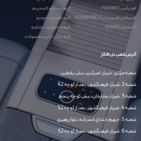
فونیکس | FOWNIX
فرم ثبت نام اکستریم
فونیکس هیبریدی | FOWNIX NEV
فرم تعویض خودرو
اکستریم | XTRIM
فرم درخواست مشاوره
فرم تست درایو محصولات
آدرس شعب دل افکار
شعبه مرکزی: شیراز، امیرکبیر، نبش یقطین
شعبه 2: شیراز، فرهنگشهر، بعد از کوچه 42
شعبه 3: شیراز، ستارخان، نبش کوچه پنجم
شعبه 4: شیراز، فرهنگشهر، بعد از کوچه 52
شعبه 5: جهرم، ابتداي اسد زاده، بلوار رهبري
شعبه 6: شیراز، فرهنگشهر، بعد از کوچه 52