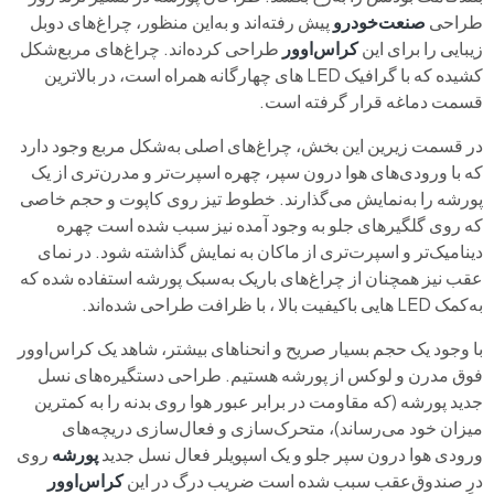
طراحی
صنعت‌خودرو
پیش رفته‌اند و به‌این منظور، چراغ‌های دوبل
زیبایی را برای این
کراس‌اوور
طراحی کرده‌اند. چراغ‌های مربع‌شکل
کشیده که با گرافیک LED های چهارگانه همراه است، در بالاترین
قسمت دماغه قرار گرفته است.
در قسمت زیرین این بخش، چراغ‌های اصلی به‌شکل مربع وجود دارد
که با ورودی‌های هوا درون سپر، چهره اسپرت‌تر و مدرن‌تری از یک
پورشه را به‌نمایش می‌گذارند. خطوط تیز روی کاپوت و حجم خاصی
که روی گلگیرهای جلو به وجود آمده نیز سبب شده است چهره
دینامیک‌تر و اسپرت‌تری از ماکان به‌ نمایش گذاشته شود. در نمای
عقب نیز همچنان از چراغ‌های باریک به‌سبک پورشه استفاده شده که
به‌کمک LED هایی باکیفیت بالا ، با ظرافت طراحی شده‌اند.
با وجود یک حجم بسیار صریح و انحناهای بیشتر، شاهد یک کراس‌اوور
فوق مدرن و لوکس از پورشه هستیم. طراحی دستگیره‌های نسل
جدید پورشه (که مقاومت در برابر عبور هوا روی بدنه را به‌ کمترین
میزان خود می‌رساند)، متحرک‌سازی و فعال‌سازی دریچه‌های
ورودی هوا درون سپر جلو و یک اسپویلر فعال نسل جدید
پورشه
روی
درِ صندوق‌عقب سبب شده است ضریب درگ در این
کراس‌اوور