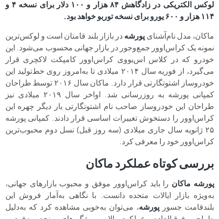
لوکس الکتریکی در زادگاهش ۸۴ هزار و ۱۰۰ دلار برای نسخه ۴ و
۱۱۴ هزار و ۶۰۰ یورو برای نسخه توربو خواهد بود.
ماکان، مدل نام‌آشنای
پورشه
در بازار بلند قامتان است و لوکس‌ترین
نمونه یک کراس‌اوور جمع‌وجور در بازار جهانی محسوب می‌شود. این
خودرو که در کلاس اس‌یووی کراس‌اوور کامپکت لاکچری قرار
می‌گیرد، از فوریه سال ۲۰۱۴ میلادی تا به‌امروز روی خط‌تولید این
خودروساز اشتوتگارتی قرار دارد. ماکان سال ۲۰۱۶ توسط طراحان
کمپانی پورشه به‌ روزرسانی شد. اواخر سال ۲۰۱۹ میلادی نیز
طراحان این خودروساز صاحب‌ نام اشتوتگارتی بار دیگر چهره این
کراس‌اوور را دستخوش تغییرات اساسی قرار دادند. کمپانی پورشه
۲۵ ژانویه سال جاری میلادی (سه روز قبل) نسل دوم محبوب‌ترین
کراس‌اوور خود را معرفی کرد.
بررسی کوتاه عملکرد ماکان
پورشه ماکان
را باید کراس‌اوور موفق و محبوب بازارهای جهانی،
به‌ویژه بازار ایالات‌ متحده دانست. با نگاهی به‌آمار فروش این
بلندقامت جسور
پورشه
، می‌توان به‌خوبی مشاهده کرد که به‌دلیل
طراحی فوق‌العاده، عملکرد بالا و ویژگی‌های منحصربه‌فرد و