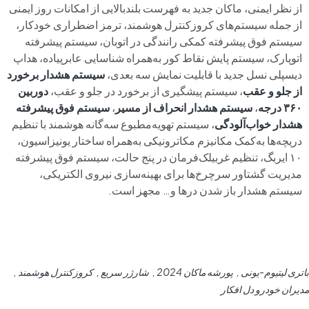
از نظر ایمنی، ماکان جدید به فهرست بلندبالایی از امکانات روز ایمنی
از جمله سیستم‌های کروزکنترل هوشمند، ترمز اضطراری خودکار،
سیستم فوق پیشرفته کمکی رانندگی در اتوبان، سیستم پیشرفته
اتوپارک، سیستم پایش نقاط کور به‌همراه شناسایی عابرپیاده، هداپ
دیسپلی نسل جدید با قابلیت نمایش سه بعدی،
سیستم هشدار برخورد
از جلو و عقب
، سیستم پیشگیری از برخورد در جلو و عقب،
دوربین
۳۶۰ درجه
،
سیستم هشدار انحراف از مسیر
،
سیستم فوق پیشرفته
هشدار خواب‌آلودگی
، سیستم تهویه‌مطبوع سه‌گانه هوشمند با تنظیم
دریچه‌ها به‌کمک مکانیزم مکاترونیکی به‌همراه ساختار یونیزاسیون،
۱۰ ایربگ، تنظیم غربیلک‌فرمان در پنج حالت، سیستم فوق پیشرفته
مدیریت گشتاور سرچرخ‌ها برای بهینه‌سازی نیروی الکتریکی،
سیستم هشدار باز شدن درها و… مجهز است.
باتری لیتیوم-یونی
پورشه ماکان 2024
شارژر سریع
کروزکنترل هوشمند
مدیران خودرو دل افکار