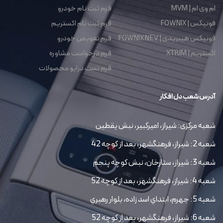
ام وی ام | MVM
فرم ثبت نام خودرو
فونیکس | FOWNIX
فرم ثبت نام اکستریم
فونیکس هیبریدی | FOWNIX NEV
فرم تعویض خودرو
اکستریم | XTRIM
فرم درخواست مشاوره
فرم تست درایو محصولات
آدرس شعب دل افکار
شعبه مرکزی: شیراز، امیرکبیر، نبش یقطین
شعبه 2: شیراز، فرهنگشهر، بعد از کوچه 42
شعبه 3: شیراز، ستارخان، نبش کوچه پنجم
شعبه 4: شیراز، فرهنگشهر، بعد از کوچه 52
شعبه 5: جهرم، ابتداي اسد زاده، بلوار رهبري
شعبه 6: شیراز، فرهنگشهر، بعد از کوچه 52