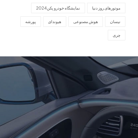
موتورهای روز دنیا
نمایشگاه خودرو پکن2024
نیسان
هوش مصنوعی
هیوندای
پورشه
چری