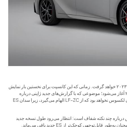
این گزارش می‌گوید IS برقی الهام زیادی از کانسپت LF-ZC سال ۲۰۲۳ خواهد گرفت. زمانی که این کانسپت برای نخستین بار نمایش
داده شد، لکسوس اعلام کرد ساخت نسخه تولیدی آن از سال ۲۰۲۶ آغاز می‌شود؛ موضوعی که با گزارش‌های جدید ژاپنی درباره
بازگشت IS در سال آینده همخوانی دارد. این IS جدید نخستین سدان لکسوس نخواهد بود که از LF-ZC الهام می‌گیرد، زیرا سدان ES
است، اما گزارش درباره چند نکته شفاف است: انتظار می‌رود طول نسخه جدید
حدود ۱۸۸٫۵ اینچ باشد، یعنی حدود ۳ اینچ بلندتر از مدل فعلی، اما همچنان به‌طور قابل‌توجهی کوچک‌تر از ES جدید باقی می‌ماند.