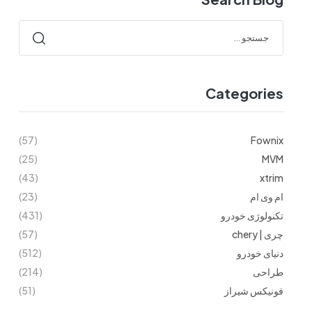
Categories
(57)
Fownix
(25)
MVM
(43)
xtrim
ام وی ام
(23)
تکنولوژی خودرو
(431)
چری | chery
(57)
دنیای خودرو
(512)
طراحی
(214)
فونیکس شیراز
(51)