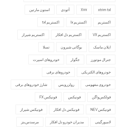
xtrim txl
X۷۷
آئودی
استون مارتین
اکستریم
اکستریم lx
اکستریم txl
اکستریم VX
اکستریم دل افکار
اکستریم شیراز
ایلان ماسک
بوگاتی شیرون
تسلا
جنرال موتورز
جگوار
خودروهای اسپرت
خودروهای الکتریکی
خودروهای برقی
خودروی مفهومی
رولزرویس
شارژ خودروهای برقی
فولکس‌واگن
فونیکس
فونیکس FX
فونیکس NEV
فونیکس دل افکار
فونیکس شیراز
لامبورگینی
مدیران خودرو دل افکار
مرسدس‌بنز