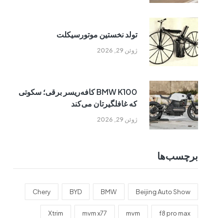
تولد نخستین موتورسیکلت
ژوئن 29, 2026
BMW K100 کافه‌ریسر برقی؛ سکوتی
که غافلگیرتان می‌کند
ژوئن 29, 2026
برچسب‌ها
Chery
BYD
BMW
Beijing Auto Show
Xtrim
mvm x77
mvm
f8 pro max