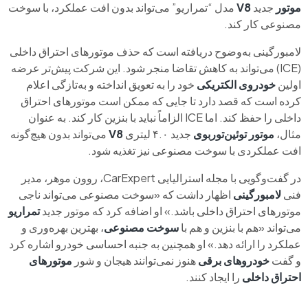
موتور
جدید
V8
مدل “تمراریو” می‌تواند بدون افت عملکرد، با سوخت
مصنوعی کار کند.
لامبورگینی به‌وضوح دریافته است که حذف موتورهای احتراق داخلی
(ICE) می‌تواند به کاهش تقاضا منجر شود. این شرکت پیش‌تر عرضه
اولین
خودروی الکتریکی
خود را به تعویق انداخته و به‌تازگی اعلام
کرده است که قصد دارد تا جایی که ممکن است موتورهای احتراق
داخلی را حفظ کند. اما ICE الزاماً نباید با بنزین کار کند. به عنوان
مثال،
موتور توئین‌توربوی
جدید ۴.۰ لیتری
V8
می‌تواند بدون هیچ‌گونه
افت عملکردی با سوخت مصنوعی نیز تغذیه شود.
در گفت‌وگویی با مجله استرالیایی CarExpert، روون موهر، مدیر
فنی
لامبورگینی
اظهار داشت که «سوخت مصنوعی می‌تواند ناجی
موتورهای احتراق داخلی باشد.» او اضافه کرد که موتور جدید
تمراریو
می‌تواند «هم با بنزین و هم با
سوخت مصنوعی
، بهترین بهره‌وری و
عملکرد را ارائه دهد.» او همچنین به جنبه احساسی خودرو اشاره کرد
و گفت
خودروهای برقی
هنوز نمی‌توانند هیجان و شور
موتورهای
احتراق داخلی
را ایجاد کنند.