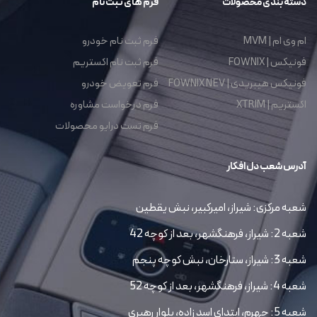
دسته بندی محصولات
فرم های ثبت نام
ام وی ام | MVM
فرم ثبت نام خودرو
فونیکس | FOWNIX
فرم ثبت نام اکستریم
فونیکس هیبریدی | FOWNIX NEV
فرم تعویض خودرو
اکستریم | XTRIM
فرم درخواست مشاوره
فرم تست درایو محصولات
آدرس شعب دل افکار
شعبه مرکزی: شیراز، امیرکبیر، نبش یقطین
شعبه 2: شیراز، فرهنگشهر، بعد از کوچه 42
شعبه 3: شیراز، ستارخان، نبش کوچه پنجم
شعبه 4: شیراز، فرهنگشهر، بعد از کوچه 52
شعبه 5: جهرم، ابتداي اسد زاده، بلوار رهبري