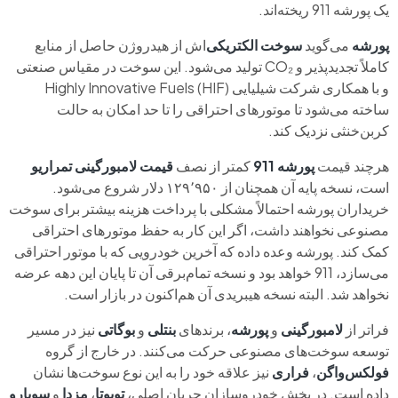
یک پورشه 911 ریخته‌اند.
پورشه
می‌گوید
سوخت الکتریکی‌
اش از هیدروژن حاصل از منابع
کاملاً تجدیدپذیر و CO₂ تولید می‌شود. این سوخت در مقیاس صنعتی
و با همکاری شرکت شیلیایی Highly Innovative Fuels (HIF)
ساخته می‌شود تا موتورهای احتراقی را تا حد امکان به حالت
کربن‌خنثی نزدیک کند.
هرچند قیمت
پورشه 911
کمتر از نصف
قیمت لامبورگینی تمراریو
است، نسخه پایه آن همچنان از ۱۲۹٬۹۵۰ دلار شروع می‌شود.
خریداران پورشه احتمالاً مشکلی با پرداخت هزینه بیشتر برای سوخت
مصنوعی نخواهند داشت، اگر این کار به حفظ موتورهای احتراقی
کمک کند. پورشه وعده داده که آخرین خودرویی که با موتور احتراقی
می‌سازد، 911 خواهد بود و نسخه تمام‌برقی آن تا پایان این دهه عرضه
نخواهد شد. البته نسخه هیبریدی آن هم‌اکنون در بازار است.
فراتر از
لامبورگینی
و
پورشه
، برندهای
بنتلی
و
بوگاتی
نیز در مسیر
توسعه سوخت‌های مصنوعی حرکت می‌کنند. در خارج از گروه
فولکس‌واگن
،
فراری
نیز علاقه خود را به این نوع سوخت‌ها نشان
داده است. در بخش خودروسازان جریان اصلی،
تویوتا
،
مزدا
و
سوبارو