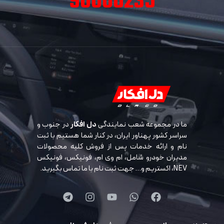
90000235
ما در مجموعه شعب نمایندگی
دل افکار
در جنوب و
سراسر کشور پهناور ایران، در کنار شما هستیم با ثبت
نام و ارائه خدمات پس از فروش کلیه محصولات
مدیران خودرو شامل، ام وی ام، فونیکس، فونیکس
NEV، اکستریم و… جهت ثبت نام با ما تماس بگیرید.