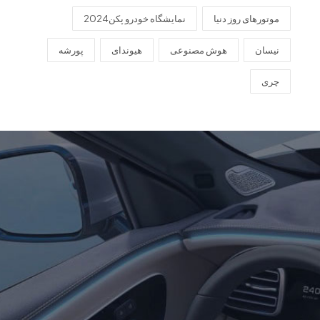
موتورهای روز دنیا
نمایشگاه خودرو پکن2024
نیسان
هوش مصنوعی
هیوندای
پورشه
چری