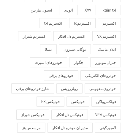
xtrim txl
X۷۷
آئودی
استون مارتین
اکستریم
اکستریم lx
اکستریم txl
اکستریم VX
اکستریم دل افکار
اکستریم شیراز
ایلان ماسک
بوگاتی شیرون
تسلا
جنرال موتورز
جگوار
خودروهای اسپرت
خودروهای الکتریکی
خودروهای برقی
خودروی مفهومی
رولزرویس
شارژ خودروهای برقی
فولکس‌واگن
فونیکس
فونیکس FX
فونیکس NEV
فونیکس دل افکار
فونیکس شیراز
لامبورگینی
مدیران خودرو دل افکار
مرسدس‌بنز