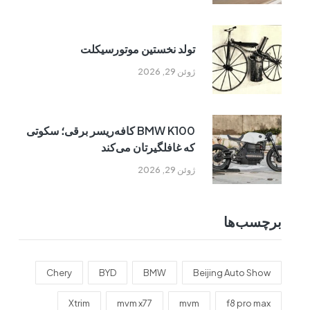
تولد نخستین موتورسیکلت
ژوئن 29, 2026
BMW K100 کافه‌ریسر برقی؛ سکوتی
که غافلگیرتان می‌کند
ژوئن 29, 2026
برچسب‌ها
Chery
BYD
BMW
Beijing Auto Show
Xtrim
mvm x77
mvm
f8 pro max