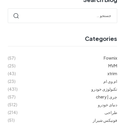
Categories
(57)
Fownix
(25)
MVM
(43)
xtrim
ام وی ام
(23)
تکنولوژی خودرو
(431)
چری | chery
(57)
دنیای خودرو
(512)
طراحی
(214)
فونیکس شیراز
(51)