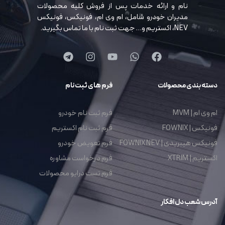
نام و ارائه خدمات پس از فروش کلیه محصولات
مدیران خودرو شامل، ام وی ام، فونیکس، فونیکس
NEV، اکستریم و… جهت ثبت نام با ما تماس بگیرید.
دسته بندی محصولات
فرم های ثبت نام
ام وی ام | MVM
فرم ثبت نام خودرو
فونیکس | FOWNIX
فرم ثبت نام اکستریم
فونیکس هیبریدی | FOWNIX NEV
فرم تعویض خودرو
اکستریم | XTRIM
فرم درخواست مشاوره
فرم تست درایو محصولات
آدرس شعب دل افکار