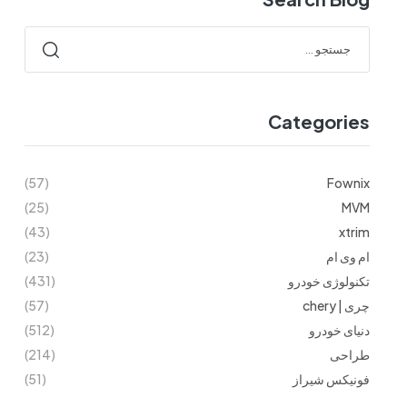
Categories
(57)
Fownix
(25)
MVM
(43)
xtrim
ام وی ام
(23)
تکنولوژی خودرو
(431)
چری | chery
(57)
دنیای خودرو
(512)
طراحی
(214)
فونیکس شیراز
(51)