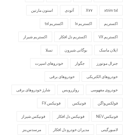
xtrim txl
X۷۷
آئودی
استون مارتین
اکستریم
اکستریم lx
اکستریم txl
اکستریم VX
اکستریم دل افکار
اکستریم شیراز
ایلان ماسک
بوگاتی شیرون
تسلا
جنرال موتورز
جگوار
خودروهای اسپرت
خودروهای الکتریکی
خودروهای برقی
خودروی مفهومی
رولزرویس
شارژ خودروهای برقی
فولکس‌واگن
فونیکس
فونیکس FX
فونیکس NEV
فونیکس دل افکار
فونیکس شیراز
لامبورگینی
مدیران خودرو دل افکار
مرسدس‌بنز