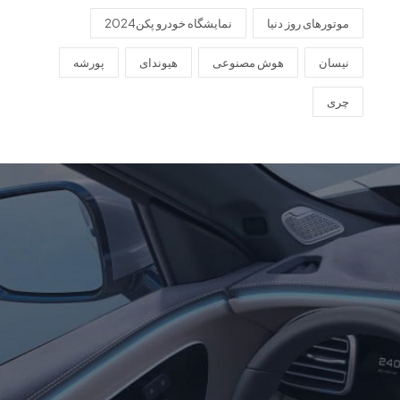
موتورهای روز دنیا
نمایشگاه خودرو پکن2024
نیسان
هوش مصنوعی
هیوندای
پورشه
چری