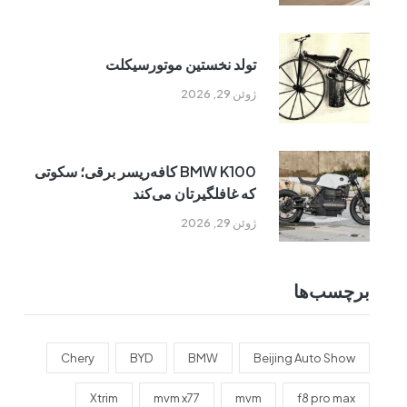
تولد نخستین موتورسیکلت
ژوئن 29, 2026
BMW K100 کافه‌ریسر برقی؛ سکوتی
که غافلگیرتان می‌کند
ژوئن 29, 2026
برچسب‌ها
Chery
BYD
BMW
Beijing Auto Show
Xtrim
mvm x77
mvm
f8 pro max