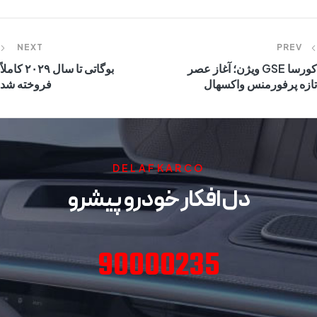
NEXT
PREV
کورسا GSE ویژن؛ آغاز عصر
بوگاتی تا سال ۲۰۲۹ کاملاً
تازه پرفورمنس واکسهال
فروخته شد
DELAFKARCO
دل افکار خودرو پیشرو
90000235