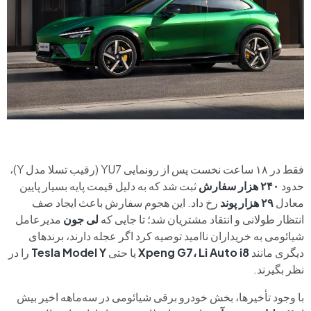
فقط در ۱۸ ساعت نخست پس از رونمایی YU7 (رقیب تسلا مدل Y)،
حدود
۲۴۰ هزار سفارش
ثبت شد که به دلیل قیمت پایه بسیار پایین
معادل
۲۹ هزار پوند
رخ داد. این هجوم سفارش باعث ایجاد صف
انتظار طولانی و انتقاد مشتریان شد؛ تا جایی که
لی جون
مدیرعامل
شیائومی به خریداران ناامید توصیه کرد اگر عجله دارند، برندهای
دیگری مانند
Xpeng G7، Li Auto i8
یا حتی
Tesla Model Y
را در
نظر بگیرند.
با وجود تأخیرها، بخش خودرو برقی شیائومی در سه‌ماهه اخیر بیش