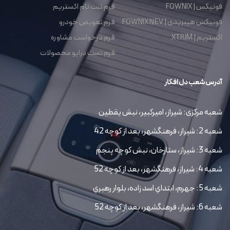
فونیکس | FOWNIX
فرم ثبت نام اکستریم
فونیکس هیبریدی | FOWNIX NEV
فرم تعویض خودرو
اکستریم | XTRIM
فرم درخواست مشاوره
فرم تست درایو محصولات
آدرس شعب دل افکار
شعبه مرکزی: شیراز، امیرکبیر، نبش یقطین
شعبه 2: شیراز، فرهنگشهر، بعد از کوچه 42
شعبه 3: شیراز، ستارخان، نبش کوچه پنجم
شعبه 4: شیراز، فرهنگشهر، بعد از کوچه 52
شعبه 5: جهرم، ابتداي اسد زاده، بلوار رهبري
شعبه 6: شیراز، فرهنگشهر، بعد از کوچه 52