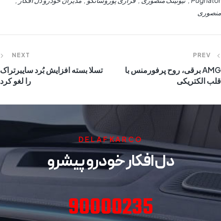
Pugnator
تیونینگ منصوری
فراری پوروسانگو
مدیران خودرو دل افکار
منصوری
NEXT
PREV
AMG برقی، روح پرفورمنس با
تسلا بسته افزایش بُرد سایبرتراک
قلب الکتریکی
را لغو کرد
DELAFKARCO
دل افکار خودرو پیشرو
90000235