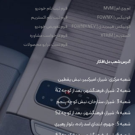
ام وی ام | MVM
فرم ثبت نام خودرو
فونیکس | FOWNIX
فرم ثبت نام اکستریم
فونیکس هیبریدی | FOWNIX NEV
فرم تعویض خودرو
اکستریم | XTRIM
فرم درخواست مشاوره
فرم تست درایو محصولات
آدرس شعب دل افکار
شعبه مرکزی: شیراز، امیرکبیر، نبش یقطین
شعبه 2: شیراز، فرهنگشهر، بعد از کوچه 42
شعبه 3: شیراز، ستارخان، نبش کوچه پنجم
شعبه 4: شیراز، فرهنگشهر، بعد از کوچه 52
شعبه 5: جهرم، ابتداي اسد زاده، بلوار رهبري