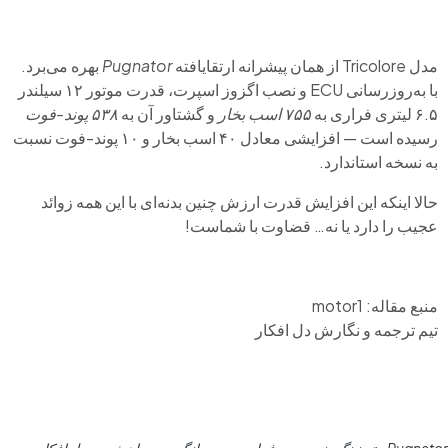
مدل Tricolore از همان پیشرانه ارتقایافته
Pugnator
بهره می‌برد.
با به‌روزرسانی ECU و نصب اگزوز اسپرت، قدرت موتور ۱۲ سیلندر
۶.۵ لیتری فراری به
۷۵۵ اسب بخار
و گشتاور آن به
۵۳۸ پوند-فوت
رسیده است — افزایشی معادل ۴۰ اسب بخار و ۱۰ پوند-فوت نسبت
به نسخه استاندارد.
حالا اینکه این افزایش قدرت ارزش چنین بدنه‌ای با این همه زوائد
عجیب را دارد یا نه… قضاوت با شماست!
منبع مقاله: motor1
تیم ترجمه و نگارش دل افکار