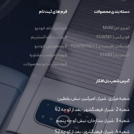
دسته بندی محصولات
فرم های ثبت نام
ام وی ام | MVM
فرم ثبت نام خودرو
فونیکس | FOWNIX
فرم ثبت نام اکستریم
فونیکس هیبریدی | FOWNIX NEV
فرم تعویض خودرو
اکستریم | XTRIM
فرم درخواست مشاوره
فرم تست درایو محصولات
آدرس شعب دل افکار
شعبه مرکزی: شیراز، امیرکبیر، نبش یقطین
شعبه 2: شیراز، فرهنگشهر، بعد از کوچه 42
شعبه 3: شیراز، ستارخان، نبش کوچه پنجم
شعبه 4: شیراز، فرهنگشهر، بعد از کوچه 52