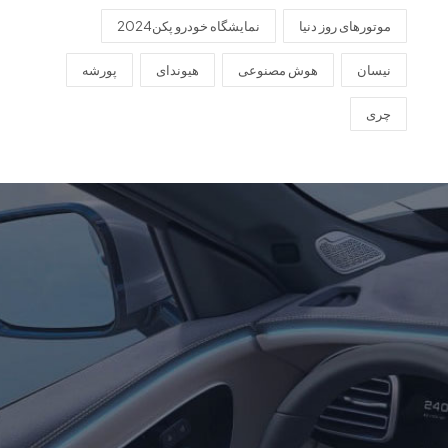
موتورهای روز دنیا
نمایشگاه خودرو پکن2024
نیسان
هوش مصنوعی
هیوندای
پورشه
چری