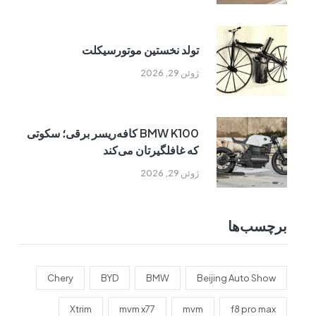
تولد نخستین موتورسیکلت
ژوئن 29, 2026
BMW K100 کافه‌ریسر برقی؛ سکوتی
که غافلگیرتان می‌کند
ژوئن 29, 2026
برچسب‌ها
Chery
BYD
BMW
Beijing Auto Show
Xtrim
mvm x77
mvm
f8 pro max