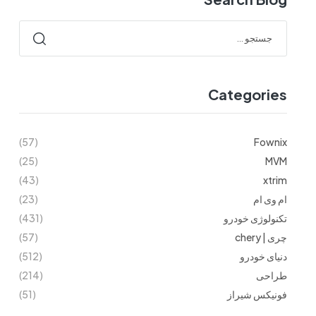
Categories
(57)
Fownix
(25)
MVM
(43)
xtrim
ام وی ام
(23)
تکنولوژی خودرو
(431)
چری | chery
(57)
دنیای خودرو
(512)
طراحی
(214)
فونیکس شیراز
(51)