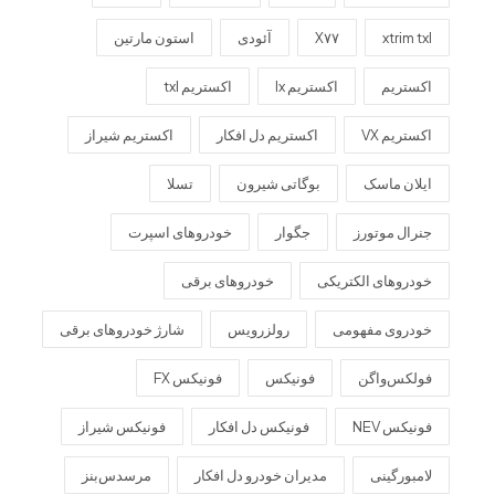
xtrim txl
X۷۷
آئودی
استون مارتین
اکستریم
اکستریم lx
اکستریم txl
اکستریم VX
اکستریم دل افکار
اکستریم شیراز
ایلان ماسک
بوگاتی شیرون
تسلا
جنرال موتورز
جگوار
خودروهای اسپرت
خودروهای الکتریکی
خودروهای برقی
خودروی مفهومی
رولزرویس
شارژ خودروهای برقی
فولکس‌واگن
فونیکس
فونیکس FX
فونیکس NEV
فونیکس دل افکار
فونیکس شیراز
لامبورگینی
مدیران خودرو دل افکار
مرسدس‌بنز