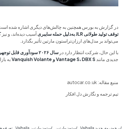
در گزارش به بورس همچنین به چالش‌های دیگری اشاره شده است؛ از
توقف تولید طولانی JLR به‌دلیل حمله سایبری
آسیب دیده‌اند، و نیز
ک
می‌تواند بر مدل‌های ارزان‌تراستون مارتین تأثیر بگذارد.
با این حال، شرکت انتظار دارد در
سال ۲۰۲۶ سودآوری قابل توجهی
جدیدی مانند
Vantage S، DBX S و Vanquish Volante
به باز
منبع مقاله: autocar.co.uk
تیم ترجمه و نگارش دل افکار
ابرخودروی جدید Valhalla
استون مارتین
استون مارتین Valhalla
تعرفه ها