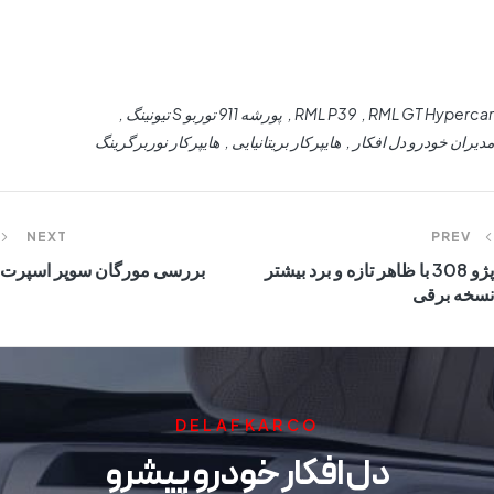
RML GT Hypercar
RML P39
پورشه 911 توربو S تیونینگ
مدیران خودرو دل افکار
هایپرکار بریتانیایی
هایپرکار نوربرگرینگ
NEXT
PREV
پژو 308 با ظاهر تازه و برد بیشتر
بررسی مورگان سوپر اسپرت
نسخه برقی
DELAFKARCO
دل افکار خودرو پیشرو