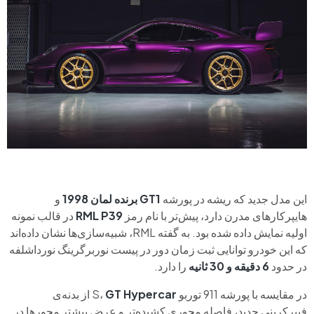
این مدل جدید که ریشه در پورشه
GT1 برنده لمان 1998
و
هایپرکارهای مدرن دارد، پیش‌تر با نام رمز
RML P39
در قالب نمونه
اولیه نمایش داده شده بود. به گفته RML، شبیه‌سازی‌ها نشان داده‌اند
که این خودرو توانایی ثبت زمان دور در پیست نوربرگرینگ نورداشلفه
در حدود
6 دقیقه و 30 ثانیه
را دارد.
در مقایسه با پورشه 911 توربو S،
GT Hypercar
از بدنه‌ی
فیبرکربنی جدید، فاصله محوری کشیده‌تر و عرض بیشتر محورها در