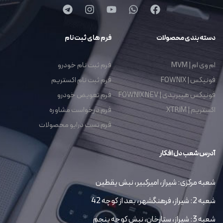
دسته بندی محصولات
فرم های ثبت نام
ام وی ام | MVM
فرم ثبت نام خودرو
فونیکس | FOWNIX
فرم ثبت نام اکستریم
فونیکس هیبریدی | FOWNIX NEV
فرم تعویض خودرو
اکستریم | XTRIM
فرم درخواست مشاوره
فرم تست درایو محصولات
آدرس شعب دل افکار
شعبه مرکزی: شیراز، امیرکبیر، نبش یقطین
شعبه 2: شیراز، فرهنگشهر، بعد از کوچه 42
شعبه 3: شیراز، ستارخان، نبش کوچه پنجم