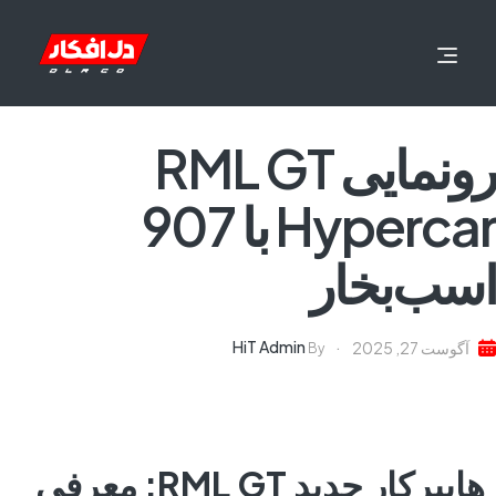
رونمایی RML GT
Hypercar با 907
اسب‌بخار
HiT Admin
آگوست 27, 2025
By
هایپرکار جدید RML GT: معرفی