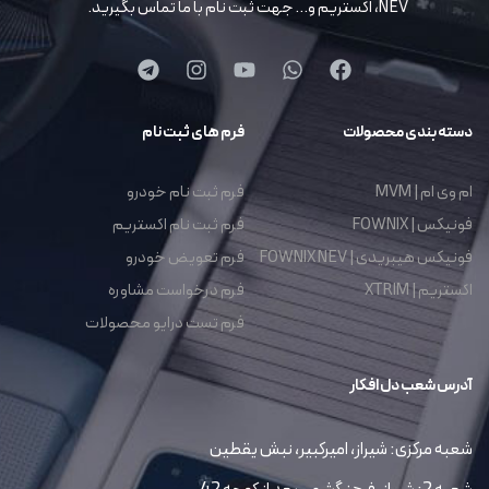
NEV، اکستریم و… جهت ثبت نام با ما تماس بگیرید.
دسته بندی محصولات
فرم های ثبت نام
ام وی ام | MVM
فرم ثبت نام خودرو
فونیکس | FOWNIX
فرم ثبت نام اکستریم
فونیکس هیبریدی | FOWNIX NEV
فرم تعویض خودرو
اکستریم | XTRIM
فرم درخواست مشاوره
فرم تست درایو محصولات
آدرس شعب دل افکار
شعبه مرکزی: شیراز، امیرکبیر، نبش یقطین