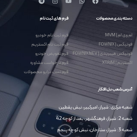
دسته بندی محصولات
فرم های ثبت نام
ام وی ام | MVM
فرم ثبت نام خودرو
فونیکس | FOWNIX
فرم ثبت نام اکستریم
فونیکس هیبریدی | FOWNIX NEV
فرم تعویض خودرو
اکستریم | XTRIM
فرم درخواست مشاوره
فرم تست درایو محصولات
آدرس شعب دل افکار
شعبه مرکزی: شیراز، امیرکبیر، نبش یقطین
شعبه 2: شیراز، فرهنگشهر، بعد از کوچه 42
شعبه 3: شیراز، ستارخان، نبش کوچه پنجم