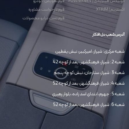
فونیکس هیبریدی | FOWNIX NEV
فرم تعویض خودرو
اکستریم | XTRIM
فرم درخواست مشاوره
فرم تست درایو محصولات
آدرس شعب دل افکار
شعبه مرکزی: شیراز، امیرکبیر، نبش یقطین
شعبه 2: شیراز، فرهنگشهر، بعد از کوچه 42
شعبه 3: شیراز، ستارخان، نبش کوچه پنجم
شعبه 4: شیراز، فرهنگشهر، بعد از کوچه 52
شعبه 5: جهرم، ابتداي اسد زاده، بلوار رهبري
شعبه 6: شیراز، فرهنگشهر، بعد از کوچه 52