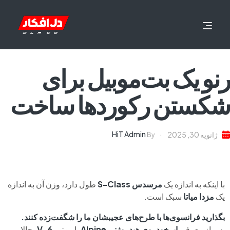
رنو یک بت‌موبیل برای
شکستن رکوردها ساخت
HiT Admin
ژانویه 30, 2025
By
با اینکه به اندازه یک
مرسدس S-Class
طول دارد، وزن آن به اندازه
یک
مزدا میاتا
سبک است.
بگذارید فرانسوی‌ها با طرح‌های عجیبشان ما را شگفت‌زده کنند.
پس از معرفی
ابرخودروی هیدروژنی Alpine
با موتور
V-6
، حالا