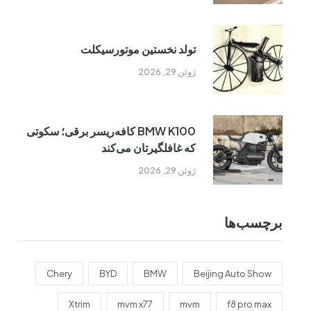
تولد نخستین موتورسیکلت
ژوئن 29, 2026
BMW K100 کافه‌ریسر برقی؛ سکوتی
که غافلگیرتان می‌کند
ژوئن 29, 2026
برچسب‌ها
Chery
BYD
BMW
Beijing Auto Show
Xtrim
mvm x77
mvm
f8 pro max