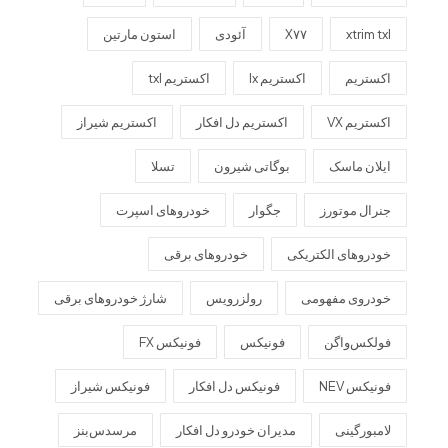
xtrim txl
X۷۷
آئودی
استون مارتین
اکستریم
اکستریم lx
اکستریم txl
اکستریم VX
اکستریم دل افکار
اکستریم شیراز
ایلان ماسک
بوگاتی شیرون
تسلا
جنرال موتورز
جگوار
خودروهای اسپرت
خودروهای الکتریکی
خودروهای برقی
خودروی مفهومی
رولزرویس
شارژ خودروهای برقی
فولکس‌واگن
فونیکس
فونیکس FX
فونیکس NEV
فونیکس دل افکار
فونیکس شیراز
لامبورگینی
مدیران خودرو دل افکار
مرسدس‌بنز