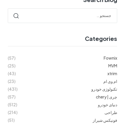
Categories
(57)
Fownix
(25)
MVM
(43)
xtrim
ام وی ام
(23)
تکنولوژی خودرو
(431)
چری | chery
(57)
دنیای خودرو
(512)
طراحی
(214)
فونیکس شیراز
(51)