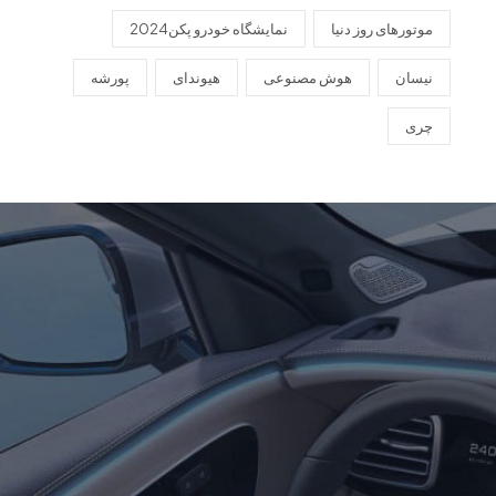
موتورهای روز دنیا
نمایشگاه خودرو پکن2024
نیسان
هوش مصنوعی
هیوندای
پورشه
چری