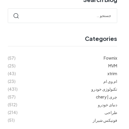
Categories
(57)
Fownix
(25)
MVM
(43)
xtrim
ام وی ام
(23)
تکنولوژی خودرو
(431)
چری | chery
(57)
دنیای خودرو
(512)
طراحی
(214)
فونیکس شیراز
(51)