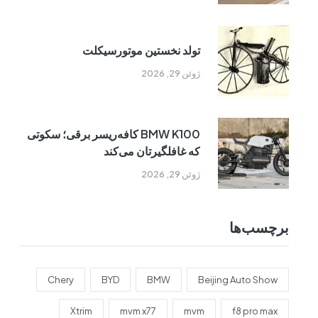
تولد نخستین موتورسیکلت
ژوئن 29, 2026
BMW K100 کافه‌ریسر برقی؛ سکوتی
که غافلگیرتان می‌کند
ژوئن 29, 2026
برچسب‌ها
Chery
BYD
BMW
Beijing Auto Show
Xtrim
mvm x77
mvm
f8 pro max