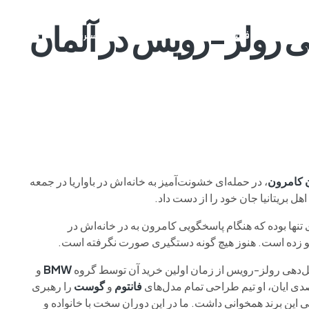
رولز-رویس در آلمان
م وی ام
فونیکس
فونیکس NEV
اکستریم
موتورسیکل
ن کامرون
، در حمله‌ای خشونت‌آمیز به خانه‌اش در باواریا در جمعه
نها بوده که هنگام پاسخگویی کامرون به در خانه‌اش در
ل‌دهی رولز-رویس از زمان اولین خرید آن توسط گروه
BMW
و
دی ایان، او تیم طراحی تمام مدل‌های
فانتوم
و
گوست
را رهبری
 این برند همخوانی داشت. ما در این دوران سخت با خانواده و