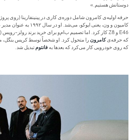
دوستانش هستیم.»
حرفه اولیه‌ی کامرون شامل دوره‌ی کاری در پینینفارینا (روی پروژه
کامیون و ون، یعنی ایوکو، می‌شد. او در سال ۱۹۹۲ به عنوان مدیر طراحی خارجی به
E46 و Z8 کار کرد. اما تصمیم ب‌ام‌و برای خرید برند رولز-رویس (در همان زمانی که
که حرفه‌ی
کامرون
را متحول کرد. او شخصاً توسط کریس بنگل، 
که روی خودرویی کار می‌کرد که بعدها به
فانتوم
تبدیل شد.