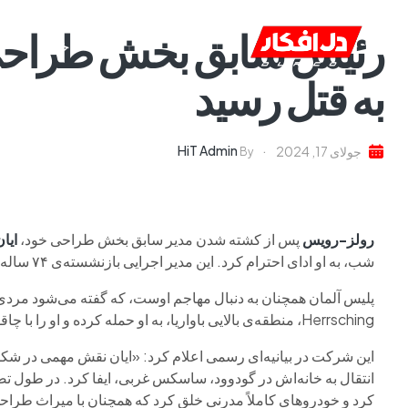
رئیس سابق بخش طراحی 
خانه
ا
به قتل رسید
HiT Admin
جولای 17, 2024
By
رولز-رویس
پس از کشته شدن مدیر سابق بخش طراحی خود،
ایا
شب، به او ادای احترام کرد. این مدیر اجرایی بازنشسته‌ی ۷۴ ساله اهل بریتانیا جان خود را از دست داد.
پلیس آلمان همچنان به دنبال مهاجم اوست، که گفته می‌شود مردی ت
Herrsching، منطقه‌ی بالایی باواریا، به او حمله کرده و او را با چاقو زده است. هنوز هیچ گونه دستگیری صورت نگرفته است.
این شرکت در بیانیه‌ای رسمی اعلام کرد: «ایان نقش مهمی در شک
انتقال به خانه‌اش در گودوود، ساسکس غربی، ایفا کرد. در طول تص
کرد و خودروهای کاملاً مدرنی خلق کرد که همچنان با میراث طراحی