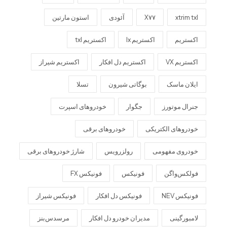
xtrim txl
X۷۷
آئودی
استون مارتین
اکستریم
اکستریم lx
اکستریم txl
اکستریم VX
اکستریم دل افکار
اکستریم شیراز
ایلان ماسک
بوگاتی شیرون
تسلا
جنرال موتورز
جگوار
خودروهای اسپرت
خودروهای الکتریکی
خودروهای برقی
خودروی مفهومی
رولزرویس
شارژ خودروهای برقی
فولکس‌واگن
فونیکس
فونیکس FX
فونیکس NEV
فونیکس دل افکار
فونیکس شیراز
لامبورگینی
مدیران خودرو دل افکار
مرسدس‌بنز