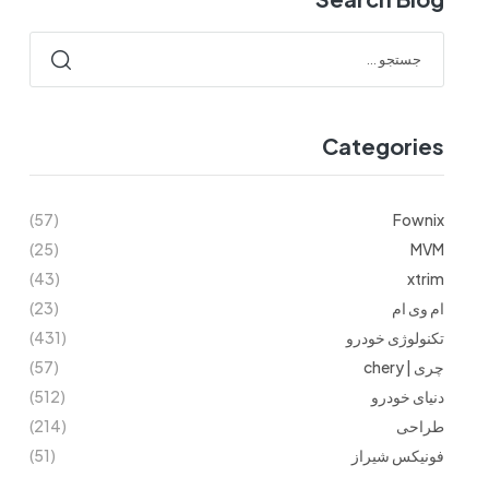
Categories
(57)
Fownix
(25)
MVM
(43)
xtrim
ام وی ام
(23)
تکنولوژی خودرو
(431)
چری | chery
(57)
دنیای خودرو
(512)
طراحی
(214)
فونیکس شیراز
(51)