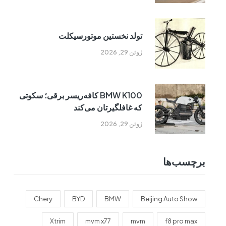
تولد نخستین موتورسیکلت
ژوئن 29, 2026
BMW K100 کافه‌ریسر برقی؛ سکوتی
که غافلگیرتان می‌کند
ژوئن 29, 2026
برچسب‌ها
Chery
BYD
BMW
Beijing Auto Show
Xtrim
mvm x77
mvm
f8 pro max