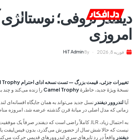
دیفندر تروفی؛ نوستالژی آ
خانه
ا
امروزی
HiT Admin
فوریه 8, 2026
By
تغییرات جزئی، قیمت بزرگ — تست نسخه ادای احترام Camel Trophy از دیفندر
نسخهٔ ویژهٔ جدید، خاطرهٔ
Trophy
Camel
را زنده می‌کند و چند ب
آیا
لندروور دیفندر
نسل جدید می‌تواند به همان جایگاه افسانه‌ای لن
زمانی که مدل اصلی در میانهٔ قرن گذشته عرضه شد، امروزه مناط
به احتمال زیاد، JLR کاملاً راضی است که دیفندر صرف
نیست که حالا شش سال از حضورش می‌گذرد، بدون فیس‌لیفت یا نسل 
دیفندر
واقعاً در رد تایرهای سری لندروورهای قدیمی حرکت می‌کند