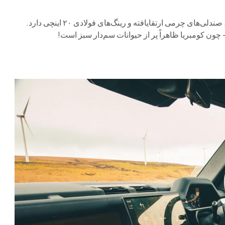
این نسخه کمی تجملی هم شده؛ علاوه بر رنگ Sandglow Yellow، صندلی‌های چرمی ارتقایافته و رینگ‌های فولادی ۲۰ اینچی دارد.
ن کومبریا ظاهراً پر از حیوانات سم‌دار سبز است!