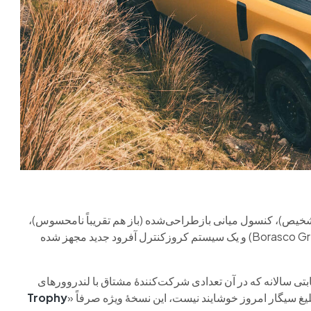
 تشخیص)، کنسول میانی بازطراحی‌شده (باز هم تقریباً نامحسوس)،
یک نمایشگر بزرگ‌تر، دو رنگ جدید بدنه (Woolstone Green و Borasco Grey) و یک سیستم کروزکنترل آفرود جدید مجهز شده
تی سالانه که در آن تعدادی شرکت‌کنندهٔ مشتاق با لندروورهای
یغ سیگار امروز خوشایند نیست، این نسخهٔ ویژه صرفاً «
Trophy