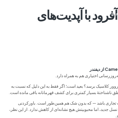
فرود با آپدیت‌های
م وی ام
فونیکس
فونیکس NEV
اکستریم
موتورسیکل
ه‌روزرسانی اختیاری هم به همراه دارد.
دروور کلاسیک برسد؟ بعید است؛ اگر فقط به این دلیل که نسبت به
ق ناشناختهٔ بسیار کمتری برای کشف قهرمانانه باقی مانده است.
اً یک موفقیت تجاری باشد — که بدون شک هم همین‌طور است. باورکردنی
جدید، اما محبوبیتش هیچ نشانه‌ای از کاهش ندارد. از این نظر،
.