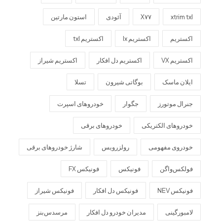
xtrim txl
X۷۷
آئودی
استون مارتین
اکستریم
اکستریم lx
اکستریم txl
اکستریم VX
اکستریم دل افکار
اکستریم شیراز
ایلان ماسک
بوگاتی شیرون
تسلا
جنرال موتورز
جگوار
خودروهای اسپرت
خودروهای الکتریکی
خودروهای برقی
خودروی مفهومی
رولزرویس
شارژ خودروهای برقی
فولکس‌واگن
فونیکس
فونیکس FX
فونیکس NEV
فونیکس دل افکار
فونیکس شیراز
لامبورگینی
مدیران خودرو دل افکار
مرسدس‌بنز