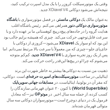
وقتی یک موتورسیکلت کروزِر را با یک مدل اسپرت ترکیب کنید،
نتیجه‌اش می‌شود دوکاتی XDiavel V4 جدید.
به‌عنوان مالک یک
دوکاتی مانستر
، در فصل موتورسواری با
باشگاه
موتورسواری دوکاتی دنور
همراهی می‌کنم. رئیس باشگاه اغلب
هدایت گروه را در جاده‌های پیچ‌در‌پیچ کوهستانی ما بر عهده دارد و با
سرعت قابل‌توجهی حرکت می‌کند. چیزی که همیشه برایم جالب بود
این بود که او سوار یک
XDiavel
می‌شود—کروزی از دوکاتی با
جای‌پای جلو—چیزی که من معمولاً با سرعت بالا مرتبط نمی‌دانم. اما
پس از یک روز تجربه سواری با
XDiavel V4 جدید
، کم‌کم متوجه
می‌شوم که چرا او در پیچ‌ها این‌قدر راحت حرکت می‌کند.
ذهنیت من نسبت به دوکاتی‌ها بیشتر به خاطر شهرت این برند
ایتالیایی در ساخت
موتورسیکلت‌های اسپرت حرفه‌ای
است. دوکاتی،
که مقر آن در بولونیا، ایتالیاست، در
مسابقات جهانی سوپربایک
(World Superbike)
تا کنون ۲۰ عنوان قهرمانی سازندگان را
کسب کرده، از جمله سه سال اخیر. در
موتوGP
نیز—که معادل
فرمول یک در دنیای دوچرخ است—موتورسواران دوکاتی سه سال
متوالی قهرمان شده‌اند.