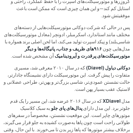
کروزِرها و موتورسیکلت‌های اسپرت را با حفظ عملکرد، راحتی و
استایل کم کند—و این همان چیزی است که ممکن است باعث
موفقیتش شود.
پس در حالی که شرکت دوکاتی موتورسیکلت‌هایی از دسته‌های
مختلف مانند استاندارد، اسکرمبلر، ادونچر (معادل موتورسیکلت‌های
شاسی‌بلند) و نِیکد اسپرت تولید می‌کند، اما لحن اصلی برند همواره با
مدل‌هایی چون
۹۱۶های ظریف و جذاب، پانیگاله‌ها و دیگر
موتورسیکلت‌های پرقدرت و آیرودینامیک
آن مشخص شده است.
دوکاتی دیاول (Diavel)
که در سال ۲۰۱۰ معرفی شد، مسیری
متفاوت را پیش گرفت. این موتورسیکلت دارای نشیمنگاه جادارتر،
حالت نشستن عمودی‌تر، شاسی بزرگ‌تر و پهن‌تر، طراحی عضلانی و
لاستیک عقب بسیار پهن است.
مدل
XDiavel
که در سال ۲۰۱۶ عرضه شد، این مسیر را یک قدم
جلوتر برد. این مدل دارای
پدال‌های پای جلو
به سبک کلاسیک
موتورهای چاپر است. این موقعیت نشستن، مخصوصاً در سفرهای
طولانی راحت است چون پاها به‌صورت کشیده به جلو قرار می‌گیرند،
برخلاف بیشتر موتورها که پاها زیر بدن تا می‌خورند. با این حال، وقتی