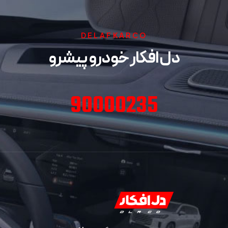
DELAFKARCO
دل افکار خودرو پیشرو
90000235