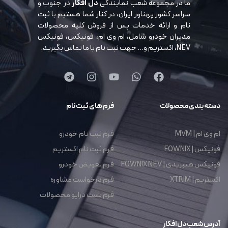
ما در مجموعه شعب نمایندگی
دل افکار
در جنوب و
سراسر کشور پهناور ایران، در کنار شما هستیم با ثبت
نام و ارائه خدمات پس از فروش کلیه محصولات
مدیران خودرو شامل، ام وی ام، فونیکس، فونیکس
NEV، اکستریم و… جهت ثبت نام با ما تماس بگیرید.
دسته بندی محصولات
فرم های ثبت نام
ام وی ام | MVM
فرم ثبت نام خودرو
فونیکس | FOWNIX
فرم ثبت نام اکستریم
فونیکس هیبریدی | FOWNIX NEV
فرم تعویض خودرو
اکستریم | XTRIM
فرم درخواست مشاوره
فرم تست درایو محصولات
آدرس شعب دل افکار