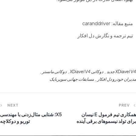
منبع مقاله: caranddriver
تیم ترجمه و نگارش دل افکار
XDiavel V4 جدید
دوکاتی XDiavel V4
دوکاتی مانستر
مدیران خودرو دل افکار
مسابقات جهانی سوپربایک
NEXT
PREV
همکاری تیم فرمول E نیسان
X5؛ شتابی مثال‌زدنی با مهندسی
برای تولد نیسموهای برقی آینده
توربو و دوکلاچه