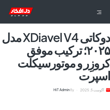
دوکاتی XDiavel V4 مدل
۲۰۲۵؛ ترکیب موفق
کروزِر و موتورسیکلت
اسپرت
HiT Admin
آگوست 5, 2025
By