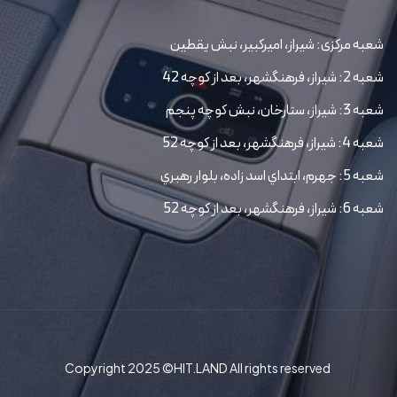
شعبه مرکزی: شیراز، امیرکبیر، نبش یقطین
شعبه 2: شیراز، فرهنگشهر، بعد از کوچه 42
شعبه 3: شیراز، ستارخان، نبش کوچه پنجم
شعبه 4: شیراز، فرهنگشهر، بعد از کوچه 52
شعبه 5: جهرم، ابتداي اسد زاده، بلوار رهبري
شعبه 6: شیراز، فرهنگشهر، بعد از کوچه 52
Copyright 2025 ©HIT.LAND All rights reserved