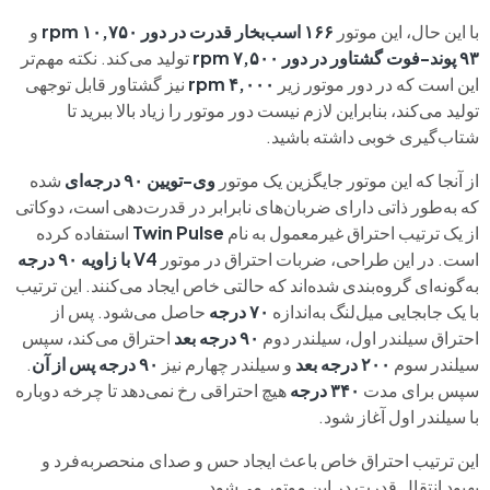
با این حال، این موتور
۱۶۶ اسب‌بخار قدرت در دور ۱۰,۷۵۰ rpm
و
۹۳ پوند-فوت گشتاور در دور ۷,۵۰۰ rpm
تولید می‌کند. نکته مهم‌تر
این است که در دور موتور زیر
۴,۰۰۰ rpm
نیز گشتاور قابل توجهی
تولید می‌کند، بنابراین لازم نیست دور موتور را زیاد بالا ببرید تا
شتاب‌گیری خوبی داشته باشید.
از آنجا که این موتور جایگزین یک موتور
وی-تویین ۹۰ درجه‌ای
شده
که به‌طور ذاتی دارای ضربان‌های نابرابر در قدرت‌دهی است، دوکاتی
از یک ترتیب احتراق غیرمعمول به نام
Twin Pulse
استفاده کرده
است. در این طراحی، ضربات احتراق در موتور
V4 با زاویه ۹۰ درجه
به‌گونه‌ای گروه‌بندی شده‌اند که حالتی خاص ایجاد می‌کنند. این ترتیب
با یک جابجایی میل‌لنگ به‌اندازه
۷۰ درجه
حاصل می‌شود. پس از
احتراق سیلندر اول، سیلندر دوم
۹۰ درجه بعد
احتراق می‌کند، سپس
سیلندر سوم
۲۰۰ درجه بعد
و سیلندر چهارم نیز
۹۰ درجه پس از آن
.
سپس برای مدت
۳۴۰ درجه
هیچ احتراقی رخ نمی‌دهد تا چرخه دوباره
با سیلندر اول آغاز شود.
این ترتیب احتراق خاص باعث ایجاد حس و صدای منحصربه‌فرد و
بهبود انتقال قدرت در این موتور می‌شود.