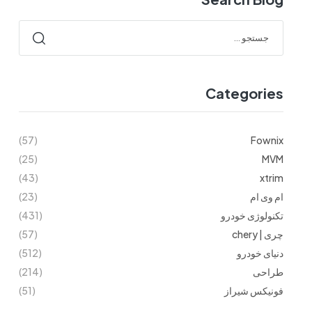
Categories
(57)
Fownix
(25)
MVM
(43)
xtrim
ام وی ام
(23)
تکنولوژی خودرو
(431)
چری | chery
(57)
دنیای خودرو
(512)
طراحی
(214)
فونیکس شیراز
(51)