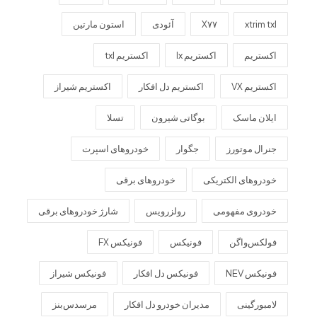
xtrim txl
X۷۷
آئودی
استون مارتین
اکستریم
اکستریم lx
اکستریم txl
اکستریم VX
اکستریم دل افکار
اکستریم شیراز
ایلان ماسک
بوگاتی شیرون
تسلا
جنرال موتورز
جگوار
خودروهای اسپرت
خودروهای الکتریکی
خودروهای برقی
خودروی مفهومی
رولزرویس
شارژ خودروهای برقی
فولکس‌واگن
فونیکس
فونیکس FX
فونیکس NEV
فونیکس دل افکار
فونیکس شیراز
لامبورگینی
مدیران خودرو دل افکار
مرسدس‌بنز