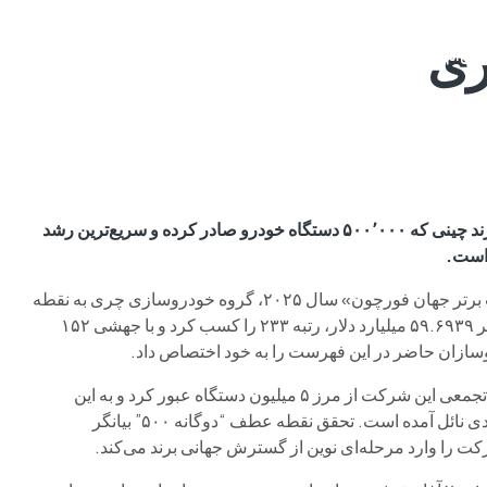
م وی ام
فونیکس
فونیکس NEV
اکستریم
موتورسیکل
گروه چری به دستاورد “دوگانه ۵۰۰” رسید: نخستین خودروساز برند چینی که ۵۰۰٬۰۰۰ دستگاه خودرو صادر کرده و سریع‌ترین رشد
در تاریخ ۲۹ ژوئیه، هم‌زمان با انتشار رسمی فهرست «۵۰۰ شرکت برتر جهان فورچون» سال ۲۰۲۵، گروه خودروسازی چری به نقطه
عطفی تاریخی دست یافت. این شرکت با دستیابی به درآمدی بالغ بر ۵۹.۶۹۳۹ میلیارد دلار، رتبه ۲۳۳ را کسب کرد و با جهشی ۱۵۲
وسازان حاضر در این فهرست را به خود اختصاص داد.
تنها یک ماه پیش، چری رکورد دیگری را نیز به ثبت رساند: صادرات تجمعی این شرکت از مرز ۵ میلیون دستگاه عبور کرد و به این
ترتیب، چری نخستین برند خودروساز چینی شد که به چنین دستاوردی نائل آمده است. تحقق نقطه عطف “دوگانه ۵۰۰” بیانگر
 را وارد مرحله‌ای نوین از گسترش جهانی برند می‌کند.