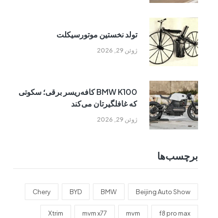
تولد نخستین موتورسیکلت
ژوئن 29, 2026
BMW K100 کافه‌ریسر برقی؛ سکوتی
که غافلگیرتان می‌کند
ژوئن 29, 2026
برچسب‌ها
Chery
BYD
BMW
Beijing Auto Show
Xtrim
mvm x77
mvm
f8 pro max