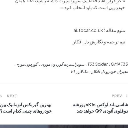
«اگر قرار باشد فقط یک سوپراسپرت داشته باشید، T33 همان
خودرویی است که باید انتخاب کنید.»
منبع مقاله : autocar.co.uk
تیم ترجمه و نگارش دل افکار
GMA T33
T33 Spider
سوپراسپرت گوردون موری
گوردون موری
مدیران خودرو دل افکار
مک‌لارن F1
NEXT
PREV
شاسی‌بلند لوکس «K1» پورشه
بهترین گیربکس اتوماتیک بین
دوقلوی آئودی Q9 خواهد شد
خودروهای چینی کدام است؟