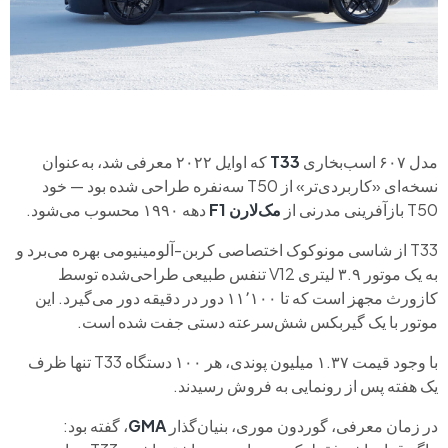
مدل ۶۰۷ اسب‌بخاری
T33
که اوایل ۲۰۲۲ معرفی شد، به‌عنوان
نسخه‌ای «کاربردی‌تر» از T50 سه‌نفره طراحی شده بود — خود
T50 بازآفرینی مدرنی از
مک‌لارن F1
دهه ۱۹۹۰ محسوب می‌شود.
T33 از شاسی مونوکوک اختصاصی کربن-آلومینیومی بهره می‌برد و
به یک موتور ۳.۹ لیتری V12 تنفس طبیعی طراحی‌شده توسط
کازورث مجهز است که تا ۱۱٬۱۰۰ دور در دقیقه دور می‌گیرد. این
موتور با یک گیربکس شش‌سرعته دستی جفت شده است.
با وجود قیمت ۱.۳۷ میلیون پوندی، هر ۱۰۰ دستگاه T33 تنها ظرف
یک هفته پس از رونمایی به فروش رسیدند.
در زمان معرفی، گوردون موری، بنیان‌گذار
GMA
، گفته بود: