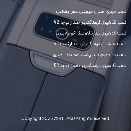
شعبه مرکزی: شیراز، امیرکبیر، نبش یقطین
شعبه 2: شیراز، فرهنگشهر، بعد از کوچه 42
شعبه 3: شیراز، ستارخان، نبش کوچه پنجم
شعبه 4: شیراز، فرهنگشهر، بعد از کوچه 52
شعبه 5: جهرم، ابتداي اسد زاده، بلوار رهبري
شعبه 6: شیراز، فرهنگشهر، بعد از کوچه 52
Copyright 2025 ©HIT.LAND All rights reserved