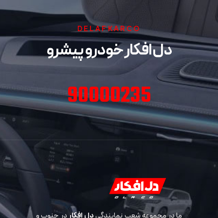
DELAFKARCO
دل افکار خودرو پیشرو
90000235
ما در مجموعه شعب نمایندگی
دل افکار
در جنوب و