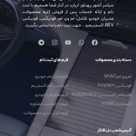
سراسر کشور پهناور ایران، در کنار شما هستیم با ثبت
نام و ارائه خدمات پس از فروش کلیه محصولات
مدیران خودرو شامل، ام وی ام، فونیکس، فونیکس
NEV، اکستریم و… جهت ثبت نام با ما تماس بگیرید.
دسته بندی محصولات
فرم های ثبت نام
ام وی ام | MVM
فرم ثبت نام خودرو
فونیکس | FOWNIX
فرم ثبت نام اکستریم
فونیکس هیبریدی | FOWNIX NEV
فرم تعویض خودرو
اکستریم | XTRIM
فرم درخواست مشاوره
فرم تست درایو محصولات
آدرس شعب دل افکار