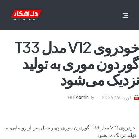
خودروی V12 مدل T33
گوردون موری به تولید
نزدیک می‌شود
HiT Admin
فوریه 26, 2026
By
خودروی V12 مدل T33 گوردون موری چهار سال پس از رونمایی، به
تولید نزدیک می‌شود