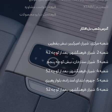
اکستریم | XTRIM
فرم درخواست مشاوره
فرم تست درایو محصولات
آدرس شعب دل افکار
شعبه مرکزی: شیراز، امیرکبیر، نبش یقطین
شعبه 2: شیراز، فرهنگشهر، بعد از کوچه 42
شعبه 3: شیراز، ستارخان، نبش کوچه پنجم
شعبه 4: شیراز، فرهنگشهر، بعد از کوچه 52
شعبه 5: جهرم، ابتداي اسد زاده، بلوار رهبري
شعبه 6: شیراز، فرهنگشهر، بعد از کوچه 52