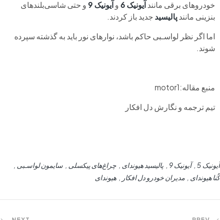
خودروهای برقی مانند
آیونیک 6
و
آیونیک 9
و حتی شاسی‌بلندهای
بنزینی مانند
پالیسید
جدید باز کردند.
اما اگر نظر لواسـبی حاکم باشد، نوارهای نور باید به گذشته سپرده
شوند.
منبع مقاله:motor1
تیم ترجمه و نگارش دل افکار
آیونیک 5
آیونیک 9
پالیسید هیوندای
چراغ‌های پیکسلی
سایمون لواسـبی
کُنا هیوندای
مدیران خودرو دل افکار
هیوندای
NEXT
PREV