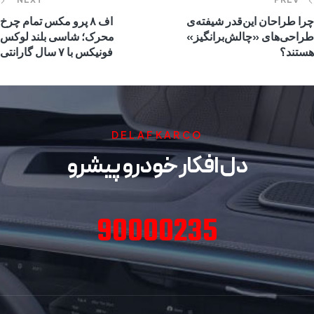
چرا طراحان این‌قدر شیفته‌ی
اف ۸ پرو مکس تمام چرخ
طراحی‌های «چالش‌برانگیز»
محرک؛ شاسی بلند لوکس
هستند؟
فونیکس با ۷ سال گارانتی
DELAFKARCO
دل افکار خودرو پیشرو
90000235