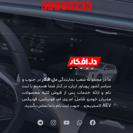
90000235
ما در مجموعه شعب نمایندگی
دل افکار
در جنوب و
سراسر کشور پهناور ایران، در کنار شما هستیم با ثبت
نام و ارائه خدمات پس از فروش کلیه محصولات
مدیران خودرو شامل، ام وی ام، فونیکس، فونیکس
NEV، اکستریم و… جهت ثبت نام با ما تماس بگیرید.