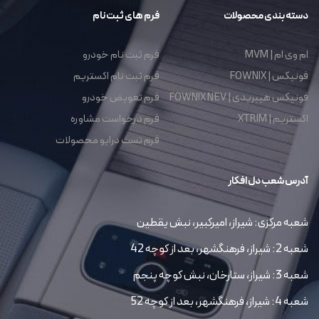
دسته بندی محصولات
فرم های ثبت نام
ام وی ام | MVM
فرم ثبت نام خودرو
فونیکس | FOWNIX
فرم ثبت نام اکستریم
فونیکس هیبریدی | FOWNIX NEV
فرم تعویض خودرو
اکستریم | XTRIM
فرم درخواست مشاوره
فرم تست درایو محصولات
آدرس شعب دل افکار
شعبه مرکزی: شیراز، امیرکبیر، نبش یقطین
شعبه 2: شیراز، فرهنگشهر، بعد از کوچه 42
شعبه 3: شیراز، ستارخان، نبش کوچه پنجم
شعبه 4: شیراز، فرهنگشهر، بعد از کوچه 52