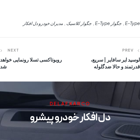
E-Type
جگوار E-Type
جگوار کلاسیک
مدیران خودرو دل افکار
NEXT
PREV
لوسید ایر سافایر | سریع،
روبوتاکسی تسلا رونمایی خواهد
قدرتمند و حالا ضدگلوله
شد
DELAFKARCO
دل افکار خودرو پیشرو