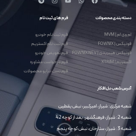
دسته بندی محصولات
فرم های ثبت نام
ام وی ام | MVM
فرم ثبت نام خودرو
فونیکس | FOWNIX
فرم ثبت نام اکستریم
فونیکس هیبریدی | FOWNIX NEV
فرم تعویض خودرو
اکستریم | XTRIM
فرم درخواست مشاوره
فرم تست درایو محصولات
آدرس شعب دل افکار
شعبه مرکزی: شیراز، امیرکبیر، نبش یقطین
شعبه 2: شیراز، فرهنگشهر، بعد از کوچه 42
شعبه 3: شیراز، ستارخان، نبش کوچه پنجم