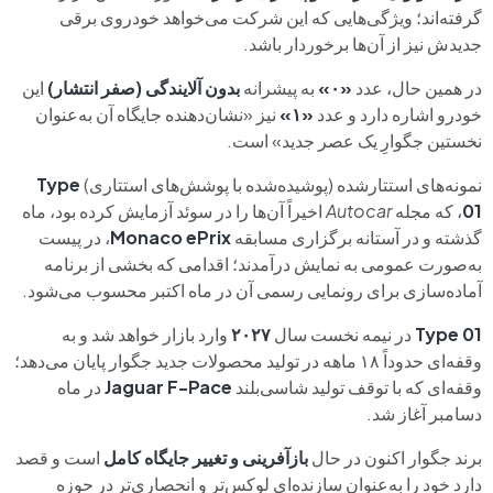
گرفته‌اند؛ ویژگی‌هایی که این شرکت می‌خواهد خودروی برقی
جدیدش نیز از آن‌ها برخوردار باشد.
در همین حال، عدد
«۰»
به پیشرانه
بدون آلایندگی (صفر انتشار)
این
خودرو اشاره دارد و عدد
«۱»
نیز «نشان‌دهنده جایگاه آن به‌عنوان
نخستین جگوارِ یک عصر جدید» است.
نمونه‌های استتارشده (پوشیده‌شده با پوشش‌های استتاری)
Type
01
، که مجله
Autocar
اخیراً آن‌ها را در سوئد آزمایش کرده بود، ماه
گذشته و در آستانه برگزاری مسابقه
Monaco ePrix
، در پیست
به‌صورت عمومی به نمایش درآمدند؛ اقدامی که بخشی از برنامه
آماده‌سازی برای رونمایی رسمی آن در ماه اکتبر محسوب می‌شود.
Type 01
در نیمه نخست سال
۲۰۲۷
وارد بازار خواهد شد و به
وقفه‌ای حدوداً ۱۸ ماهه در تولید محصولات جدید جگوار پایان می‌دهد؛
وقفه‌ای که با توقف تولید شاسی‌بلند
Jaguar F-Pace
در ماه
دسامبر آغاز شد.
برند جگوار اکنون در حال
بازآفرینی و تغییر جایگاه کامل
است و قصد
دارد خود را به‌عنوان سازنده‌ای لوکس‌تر و انحصاری‌تر در حوزه