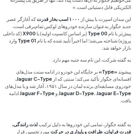
الکتریکی قابل دستیابی است.»
این سدان اسپرت با بیش از
۱۰۰۰ اسب بخار قدرت
که آغازگر عصر
جدید جگوار به‌عنوان سازنده خودروهای لوکس تمام‌برقی است،
پیش‌تر با نام
Type 00
(بر اساس کانسپت اولیه) یا
X900
(کد داخلی
پروژه) شناخته می‌شد؛ اما اخیراً تأیید شده که با نام
Type 01
وارد
بازار خواهد شد.
به گفته شرکت، این نام سه جنبه مهم دارد.
پیشوند
«Type»
بر جایگاه این خودرو در ادامه سنت مدل‌های
افسانه‌ای جگوار تأکید می‌کند؛ سنتی که از
Jaguar C-Type
،
خودروی مسابقه‌ای برنده لمان در سال ۱۹۵۱، آغاز شد و با مدل‌های
Jaguar E-Type
،
Jaguar D-Type
و
Jaguar F-Type
ادامه
یافت.
به گفته جگوار، تمامی این خودروها به دلیل ترکیب
لذت رانندگی،
قدرت فراوان، ظرافت و پایداری در حرکت
مورد تحسین قرار