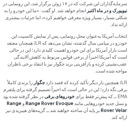
سرمایه‌گذاران این شرکت که در ۱۷ ژوئن برگزار شد، این رونمایی در
نیویورک و در ماه اکتبر
انجام خواهد شد. او گفت: «ما این خودرو را به
شکلی بسیار، بسیار ویژه معرفی خواهیم کرد»، اما جزئیات بیشتری
ارائه نداد.
انتخاب آمریکا به‌عنوان محل رونمایی، پس از نمایش کانسپت این
خودرو در میامی سال گذشته، نشان می‌دهد که JLR همچنان معتقد
است بازار آمریکا برای این خودرو اهمیت کلیدی دارد؛ این در حالی
است که آمریکا اخیراً از برخی قوانین مربوط به کاهش آلایندگی
عقب‌نشینی کرده و بازآفرینی برند جگوار نیز با انتقاد برخی ناظران
مواجه شده است.
JLR همچنین بار دیگر تأکید کرده که قصد دارد
جگوار
را برندی کاملاً
برقی نگه دارد؛ این در حالی است که اخیراً تصمیم گرفته برای پلتفرم
EMA ــ که پیش‌تر فقط برای
خودروهای برقی
در نظر گرفته شده بود
و نسل جدید خودروهایی مانند
Range Rover Evoque
و
Range
Rover Velar
بر پایه آن ساخته خواهند شد ــ گزینه‌های هیبریدی نیز
ارائه کند.