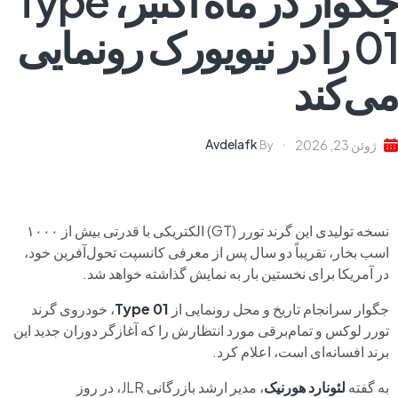
جگوار در ماه اکتبر، Type
01 را در نیویورک رونمایی
می‌کند
Avdelafk
ژوئن 23, 2026
By
نسخه تولیدی این گرند تورر (GT) الکتریکی با قدرتی بیش از ۱۰۰۰
اسب بخار، تقریباً دو سال پس از معرفی کانسپت تحول‌آفرین خود،
در آمریکا برای نخستین بار به نمایش گذاشته خواهد شد.
جگوار سرانجام تاریخ و محل رونمایی از
Type 01
، خودروی گرند
تورر لوکس و تمام‌برقی مورد انتظارش را که آغازگر دوران جدید این
برند افسانه‌ای است، اعلام کرد.
به گفته
لئونارد هورنیک
، مدیر ارشد بازرگانی JLR، در روز