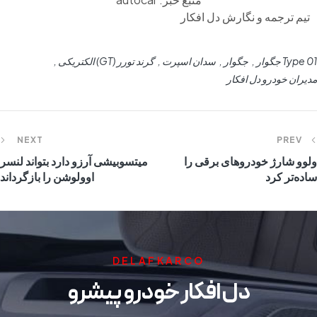
تیم ترجمه و نگارش دل افکار
Type 01 جگوار
جگوار
سدان اسپرت
گرند تورر (GT) الکتریکی
مدیران خودرو دل افکار
NEXT
PREV
ولوو شارژ خودروهای برقی را
میتسوبیشی آرزو دارد بتواند لنسر
ساده‌تر کرد
اوولوشن را بازگرداند
DELAFKARCO
دل افکار خودرو پیشرو