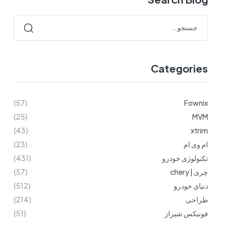
Categories
(57)
Fownix
(25)
MVM
(43)
xtrim
ام وی ام
(23)
تکنولوژی خودرو
(431)
چری | chery
(57)
دنیای خودرو
(512)
طراحی
(214)
فونیکس شیراز
(51)