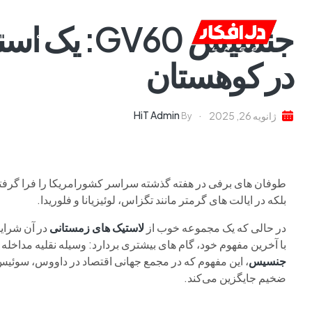
جنسیس GV60
خانه
ا
در کوهستان
HiT Admin
ژانویه 26, 2025
By
طوفان های برفی در هفته گذشته سراسر کشورامریکا را فرا گرفته 
بلکه در ایالت های گرمتر مانند تگزاس، لوئیزیانا و فلوریدا.
در حالی که یک مجموعه خوب از
لاستیک های زمستانی
در آن شرای
با آخرین مفهوم خود، گام های بیشتری بردارد: وسیله نقلیه مداخل
جنسیس
، این مفهوم که در مجمع جهانی اقتصاد در داووس، سوئیس
ضخیم جایگزین می‌کند.