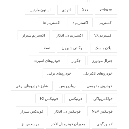
xtrim txl
X۷۷
آئودی
استون مارتین
اکستریم
اکستریم lx
اکستریم txl
اکستریم VX
اکستریم دل افکار
اکستریم شیراز
ایلان ماسک
بوگاتی شیرون
تسلا
جنرال موتورز
جگوار
خودروهای اسپرت
خودروهای الکتریکی
خودروهای برقی
خودروی مفهومی
رولزرویس
شارژ خودروهای برقی
فولکس‌واگن
فونیکس
فونیکس FX
فونیکس NEV
فونیکس دل افکار
فونیکس شیراز
لامبورگینی
مدیران خودرو دل افکار
مرسدس‌بنز