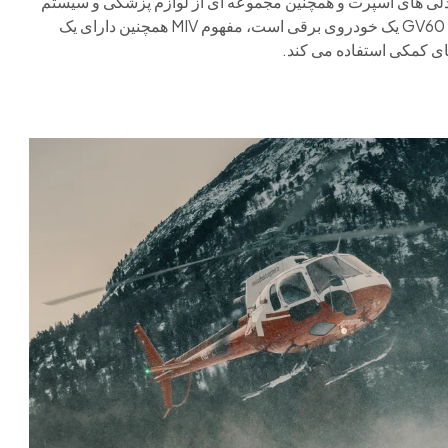
لی های اسپرت و همچنین مجموعه ای از لوازم پزشکی و سیستم
های ارتباطی و هشدار اضطراری را نصب کرده است. از آنجایی که GV60 یک خودروی برقی است، مفهوم MIV همچنین دارای یک
ای کمکی استفاده می کند.