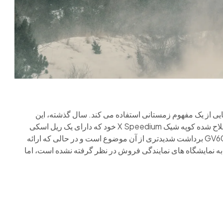
یی از یک مفهوم زمستانی استفاده می کند. سال گذشته، این
خودروساز مفهوم X Snow Speedium را رونمایی کرد، نسخه اصلاح شده کوپه شیک X Speedium خود که دارای یک ریل اسکی
نصب شده بر روی سقف و چراغ های مه شکن کمکی است. GV60 MIV برداشت شدیدتری از آن موضوع است و در حالی که ارائه
به نمایشگاه های نمایندگی فروش در نظر گرفته نشده است، اما