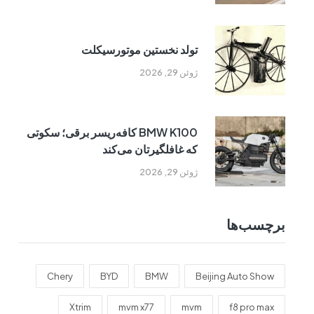
تولد نخستین موتورسیکلت
ژوئن 29, 2026
BMW K100 کافه‌ریسر برقی؛ سکوتی
که غافلگیرتان می‌کند
ژوئن 29, 2026
برچسب‌ها
Chery
BYD
BMW
Beijing Auto Show
Xtrim
mvm x77
mvm
f8 pro max