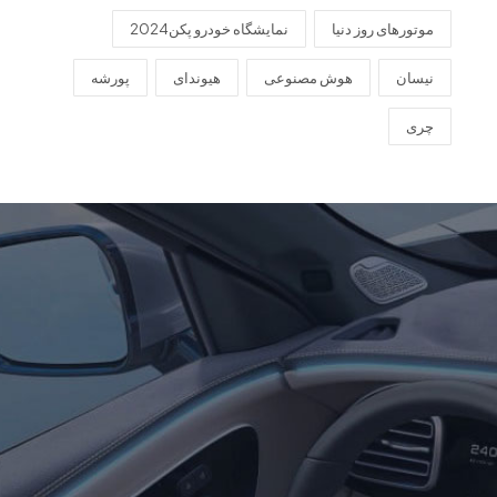
موتورهای روز دنیا
نمایشگاه خودرو پکن2024
نیسان
هوش مصنوعی
هیوندای
پورشه
چری