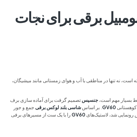
: یک اسنومبیل برقی برای نجات
م وی ام
فونیکس
فونیکس NEV
اکستریم
موتورسیکل
است، نه تنها در مناطقی با آب و هوای زمستانی مانند میشیگان،
ط بسیار مهم است،
جنسیس
تصمیم گرفت برای آماده سازی برف
ه کوهستانی
GV60
. بر اساس
شاسی بلند لوکس برقی
جمع و جور
 رونمایی شد، لاستیک‌های
GV60
را با یک ست از مسیرهای برفی