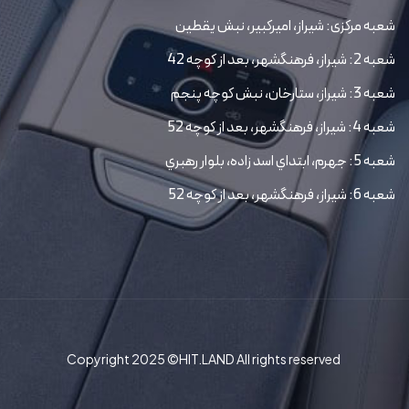
شعبه مرکزی: شیراز، امیرکبیر، نبش یقطین
شعبه 2: شیراز، فرهنگشهر، بعد از کوچه 42
شعبه 3: شیراز، ستارخان، نبش کوچه پنجم
شعبه 4: شیراز، فرهنگشهر، بعد از کوچه 52
شعبه 5: جهرم، ابتداي اسد زاده، بلوار رهبري
شعبه 6: شیراز، فرهنگشهر، بعد از کوچه 52
Copyright 2025 ©HIT.LAND All rights reserved