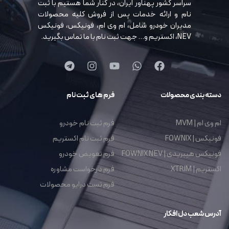
سراسر کشور پهناور ایران، در کنار شما هستیم با ثبت
نام و ارائه خدمات پس از فروش کلیه محصولات
مدیران خودرو شامل، ام وی ام، فونیکس، فونیکس
NEV، اکستریم و… جهت ثبت نام با ما تماس بگیرید.
دسته بندی محصولات
فرم های ثبت نام
ام وی ام | MVM
فرم ثبت نام خودرو
فونیکس | FOWNIX
فرم ثبت نام اکستریم
فونیکس هیبریدی | FOWNIX NEV
فرم تعویض خودرو
اکستریم | XTRIM
فرم درخواست مشاوره
فرم تست درایو محصولات
آدرس شعب دل افکار