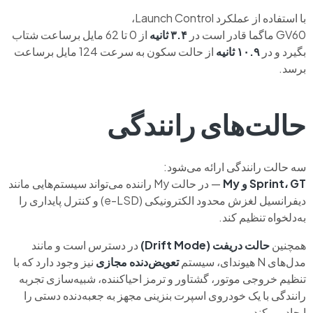
با استفاده از عملکرد Launch Control،
GV60 ماگما قادر است در
۳.۴ ثانیه
از 0 تا 62 مایل برساعت شتاب
بگیرد و در
۱۰.۹ ثانیه
از حالت سکون به سرعت 124 مایل برساعت
برسد.
حالت‌های رانندگی
سه حالت رانندگی ارائه می‌شود:
Sprint، GT و My
— در حالت My راننده می‌تواند سیستم‌هایی مانند
دیفرانسیل لغزش محدود الکترونیکی (e-LSD) و کنترل پایداری را
به‌دلخواه تنظیم کند.
همچنین
حالت دریفت (Drift Mode)
در دسترس است و مانند
مدل‌های N هیوندای، سیستم
تعویض‌دنده مجازی
نیز وجود دارد که با
تنظیم خروجی موتور، گشتاور و ترمز احیاکننده، شبیه‌سازی تجربه
رانندگی با یک خودروی اسپرت بنزینی مجهز به جعبه‌دنده دستی را
ایجاد می‌کند.