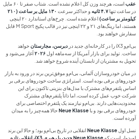
عقب
است، هرچند وزن کل اعلام نشده است. شتاب صفر تا ۶۰ مایل
در ساعت تنها
۴.۷ ثانیه
و حداکثر سرعت
۱۳۰ مایل بر ساعت (۲۱۰
کیلومتر بر ساعت)
اعلام شده است. چرخ‌های استاندارد ۲۰ اینچی
هستند، اما رینگ‌های ۲۱ و ۲۲ اینچی نیز در قالب پکیج M Sport قابل
سفارش خواهند بود.
بی‌ام‌و iX3 را در کارخانه‌ای جدید در
دبرسن، مجارستان
خواهد
ساخت. تولید برای بازار آمریکا از سه‌ماهه اول
۲۰۲۶
آغاز می‌شود و
تحویل به مشتریان از تابستان آینده شروع خواهد شد.
در میان خودروسازان آلمانی، بی‌ام‌و موفق‌ترین برند در ورود به بازار
خودروهای برقی بوده است. استراتژی ساخت خودروهای برقی بر
اساس پلتفرم‌های مشترک با مدل‌های بنزینی تاکنون برای این
شرکت خوب عمل کرده است، اما ذاتاً پلتفرم‌های مشترک
محدودیت‌هایی دارند. بی‌ام‌و نیازمند یک پلتفرم اختصاصی برای
خودروهای برقی بود و با
Neue Klasse
حالا همه‌چیز را به میدان
آورده است.
نسل اول
Neue Klasse
انقلابی در تاریخ بی‌ام‌و بود؛ و حالا این برند
امیدوار است که
Neue Klasse جدید، با رهبری iX3، انقلابی تازه