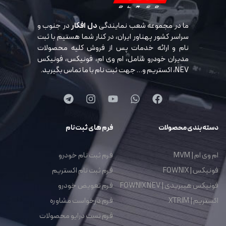
ما در مجموعه شعب نمایندگی
دل افکار
در جنوب و
سراسر کشور پهناور ایران، در کنار شما هستیم با ثبت
نام و ارائه خدمات پس از فروش کلیه محصولات
مدیران خودرو شامل، ام وی ام، فونیکس، فونیکس
NEV، اکستریم و… جهت ثبت نام با ما تماس بگیرید.
دسته بندی محصولات
فرم های ثبت نام
ام وی ام | MVM
فرم ثبت نام خودرو
فونیکس | FOWNIX
فرم ثبت نام اکستریم
فونیکس هیبریدی | FOWNIX NEV
فرم تعویض خودرو
اکستریم | XTRIM
فرم درخواست مشاوره
فرم تست درایو محصولات