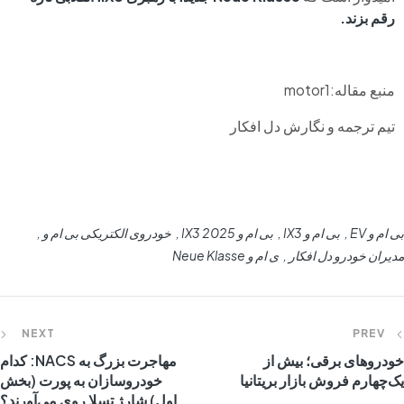
رقم بزند.
منبع مقاله:motor1
تیم ترجمه و نگارش دل افکار
بی ام و EV
بی ام و IX3
بی ام و IX3 2025
خودروی الکتریکی بی ام و
مدیران خودرو دل افکار
ی ام و Neue Klasse
NEXT
PREV
خودروهای برقی؛ بیش از
مهاجرت بزرگ به NACS: کدام
یک‌چهارم فروش بازار بریتانیا
خودروسازان به پورت (بخش
اول) شارژ تسلا روی می‌آورند؟