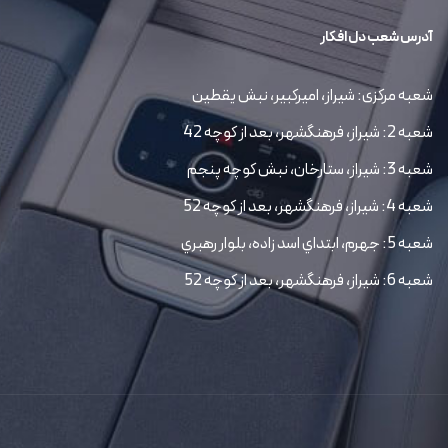
آدرس شعب دل افکار
شعبه مرکزی: شیراز، امیرکبیر، نبش یقطین
شعبه 2: شیراز، فرهنگشهر، بعد از کوچه 42
شعبه 3: شیراز، ستارخان، نبش کوچه پنجم
شعبه 4: شیراز، فرهنگشهر، بعد از کوچه 52
شعبه 5: جهرم، ابتداي اسد زاده، بلوار رهبري
شعبه 6: شیراز، فرهنگشهر، بعد از کوچه 52