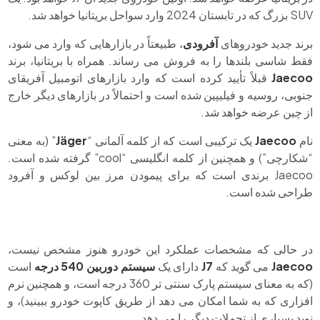
SUV بزرگ که در تابستان 2024 وارد سواحل بریتانیا خواهد شد.
برند جدید خودروهای
آفرودی
، طبیعتاً در بازارهایی که وارد می شود،
فقط شاسی بلندها را به فروش می رساند. همراه با بریتانیا، برند
Jaecoo
قبلاً تأیید کرده است که وارد بازارهای اتومبیل آفریقای
جنوبی، روسیه و فیلیپین شده است و احتمالاً در بازارهای دیگر خارج
از چین عرضه خواهد شد.
نام
Jaecoo
یک ترکیبی است که از کلمه آلمانی “
Jäger
” (به معنی
“شکارچی”) و همچنین از کلمه انگلیسی “cool” گرفته شده است.
Jaecoo برندی است که برای پیمودن مرز بین لوکس و آفرود
طراحی شده است.
در حالی که مشخصات عملکرد این خودرو هنوز مشخص نیست،
Jaecoo
می گوید که
J7
دارای یک
سیستم دوربین 540 درجه
است
(که به معنای سیستم پارک سنتی تر 360 درجه است، و همچنین نرم
افزاری که به شما امکان می دهد از طریق کاپوت خودرو ببینید)، و
نوید بسیاری از تجملات دیگر را می دهد.