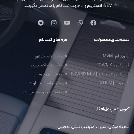
NEV، اکستریم و… جهت ثبت نام با ما تماس بگیرید.
دسته بندی محصولات
فرم های ثبت نام
ام وی ام | MVM
فرم ثبت نام خودرو
فونیکس | FOWNIX
فرم ثبت نام اکستریم
فونیکس هیبریدی | FOWNIX NEV
فرم تعویض خودرو
اکستریم | XTRIM
فرم درخواست مشاوره
فرم تست درایو محصولات
آدرس شعب دل افکار
شعبه مرکزی: شیراز، امیرکبیر، نبش یقطین