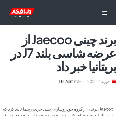
برند چینی Jaecoo از
عرضه شاسی بلند J7 در
بریتانیا خبر داد
HiT Admin
فوریه 4, 2024
By
Jaecoo، برندی از گروه خودروسازی چینی چری، رسما تایید کرد که
در بریتانیا عرضه خواهد شد. اولین خودروی جدید آن J7 خواهد بود: یک