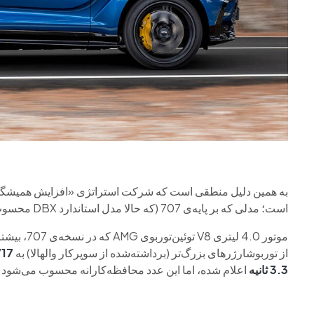
به همین دلیل منطقی است که شرکت استراتژی «افزایش همیشگی ت
است؛ مدلی که بر پایه‌ی 707 (که حالا مدل استاندارد DBX محسوب می‌شود) ساخته شده و قدرت و تهاجم بیشتری دارد.
موتور 4.0 لیتری V8 توئین‌توربوی AMG که در نسخه‌ی 707، بیشترین توان
از توربوشارژرهای بزرگ‌تر (برداشته‌شده از سوپرکار والهالا) به
717 اسب‌ب
3.3 ثانیه
اعلام شده، اما این عدد محافظه‌کارانه محسوب می‌شود و 