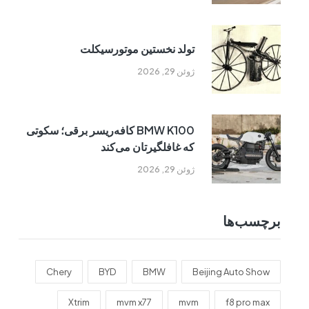
تولد نخستین موتورسیکلت
ژوئن 29, 2026
BMW K100 کافه‌ریسر برقی؛ سکوتی
که غافلگیرتان می‌کند
ژوئن 29, 2026
برچسب‌ها
Chery
BYD
BMW
Beijing Auto Show
Xtrim
mvm x77
mvm
f8 pro max