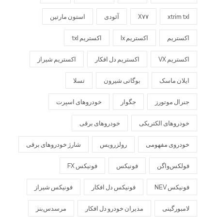
xtrim txl
X۷۷
آئودی
استون مارتین
اکستریم
اکستریم lx
اکستریم txl
اکستریم VX
اکستریم دل افکار
اکستریم شیراز
ایلان ماسک
بوگاتی شیرون
تسلا
جنرال موتورز
جگوار
خودروهای اسپرت
خودروهای الکتریکی
خودروهای برقی
خودروی مفهومی
رولزرویس
شارژ خودروهای برقی
فولکس‌واگن
فونیکس
فونیکس FX
فونیکس NEV
فونیکس دل افکار
فونیکس شیراز
لامبورگینی
مدیران خودرو دل افکار
مرسدس‌بنز