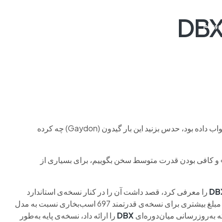
م وی ام
فونیکس
فونیکس NEV
اکستریم
موتورسیکل
وقتی قبلاً اضافه‌کردن تجمل و امکانات بیشتر به شاسی‌بلندشان جواب داده بود، حدس بزنید این بار گیدون (Gaydon) چه کرده
» و کافی بودن قدرت متوسط سخن بگوییم، برای بسیاری از
را معرفی کرد، قصد داشت آن را در کنار نسخه‌ی استاندارد
نشان دادند حاضرند مبلغ بیشتری برای نسخه‌ی قدرتمند 697 اسب‌بخاری نسبت به مدل
DBX
را ارائه داد، نسخه‌ی پایه به‌طور