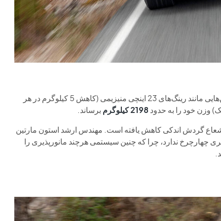
می‌تواند با آپشن‌هایی مانند رینگ‌های 23 اینچی منیزیمی (کاهش 5 کیلوگرم در هر
2198 کیلوگرم
برساند.
تر بازطراحی شده و شعاع گردش اندکی کاهش یافته است. مهندس ارشد استون مارتین
ن می‌دهد DBX نیازی به فرمان‌پذیری چهارچرخ ندارد، چرا که چنین سیستمی هرچند مانورپذیری را
.