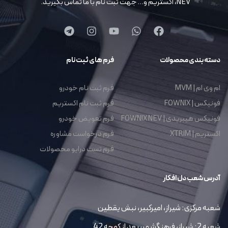
NEV، اکستریم و… جهت ثبت نام با ما تماس بگیرید.
دسته بندی محصولات
فرم های ثبت نام
ام وی ام | MVM
فرم ثبت نام خودرو
فونیکس | FOWNIX
فرم ثبت نام اکستریم
فونیکس هیبریدی | FOWNIX NEV
فرم تعویض خودرو
اکستریم | XTRIM
فرم درخواست مشاوره
فرم تست درایو محصولات
آدرس شعب دل افکار
شعبه مرکزی: شیراز، امیرکبیر، نبش یقطین
شعبه 2: شیراز، فرهنگشهر، بعد از کوچه 42