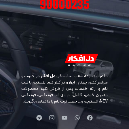
90000235
ما در مجموعه شعب نمایندگی
دل افکار
در جنوب و
سراسر کشور پهناور ایران، در کنار شما هستیم با ثبت
نام و ارائه خدمات پس از فروش کلیه محصولات
مدیران خودرو شامل، ام وی ام، فونیکس، فونیکس
NEV، اکستریم و… جهت ثبت نام با ما تماس بگیرید.