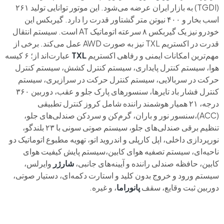
(TGDI) به بازار ایران عرضه می‌شود. این موتور توانایی تولید ۲۶۱
اسب بخار و ۴۰۰ نیوتن متر گشتاور قدرت را دارد. گیربکس این
خودرو نیز یک گیربکس ۸ سرعته اتوماتیک AT است. سیستم انتقال
قدرت در اکستریم TXL نیز به‌ صورت AWD عمل می‌کند. برخی از
مهم‌ترین امکانات ایمنی و رفاهی اکستریم
TXL
عبارت‌اند از؛ ۶ کیسه
هوا، سیستم کنترل پایداری، سیستم کنترل کشش، سیستم کنترل
حرکت در سربالایی، سیستم کنترل حرکت در سرازیری، سیستم
کنترل فشار باد تایرها، سنسورهای پارک جلو و عقب، دوربین ۳۶۰
درجه، ۲۱ همیار هوشمند راننده شامل کروز کنترل تطبیقی
(ACC)،سنسور نور و باران، گرم‌کن و سردکن صندلی‌های جلو،
تنظیم برقی صندلی‌های جلو، سیستم صوتی سونی با ۲۳ بلندگو،
نورپردازی داخلی، اپل کارپلی و اندروید اتو، تهویه مطبوع اتوماتیک دو
ناحیه‌ای، سیستم تصفیه هوای کابین،سیستم پایش کیفیت هوای
کابین، حافظه صندلی راننده و آیینه‌های جانبی،
شارژر
وایرلس،
سیستم ورود و خروج بدون کلید و استارت دکمه‌ای، دستیار صوتی،
دوربین ثبت وقایع، سقف
پانوراما
، و غیره.