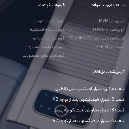
دسته بندی محصولات
فرم های ثبت نام
ام وی ام | MVM
فرم ثبت نام خودرو
فونیکس | FOWNIX
فرم ثبت نام اکستریم
فونیکس هیبریدی | FOWNIX NEV
فرم تعویض خودرو
اکستریم | XTRIM
فرم درخواست مشاوره
فرم تست درایو محصولات
آدرس شعب دل افکار
شعبه مرکزی: شیراز، امیرکبیر، نبش یقطین
شعبه 2: شیراز، فرهنگشهر، بعد از کوچه 42
شعبه 3: شیراز، ستارخان، نبش کوچه پنجم
شعبه 4: شیراز، فرهنگشهر، بعد از کوچه 52