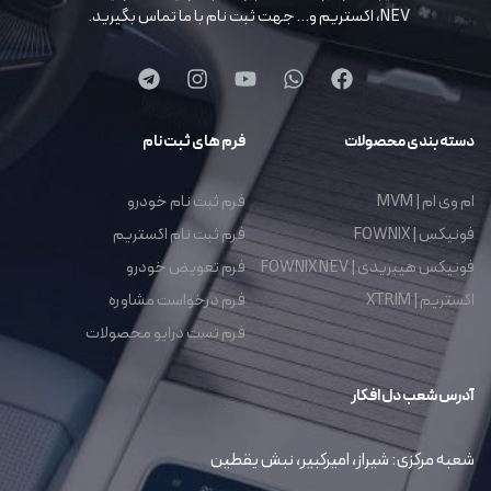
NEV، اکستریم و… جهت ثبت نام با ما تماس بگیرید.
دسته بندی محصولات
فرم های ثبت نام
ام وی ام | MVM
فرم ثبت نام خودرو
فونیکس | FOWNIX
فرم ثبت نام اکستریم
فونیکس هیبریدی | FOWNIX NEV
فرم تعویض خودرو
اکستریم | XTRIM
فرم درخواست مشاوره
فرم تست درایو محصولات
آدرس شعب دل افکار
شعبه مرکزی: شیراز، امیرکبیر، نبش یقطین