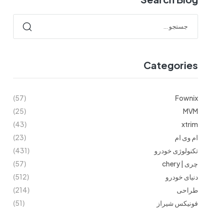
Categories
(57)
Fownix
(25)
MVM
(43)
xtrim
ام وی ام
(23)
تکنولوژی خودرو
(431)
چری | chery
(57)
دنیای خودرو
(512)
طراحی
(214)
فونیکس شیراز
(51)