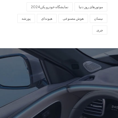
موتورهای روز دنیا
نمایشگاه خودرو پکن2024
نیسان
هوش مصنوعی
هیوندای
پورشه
چری