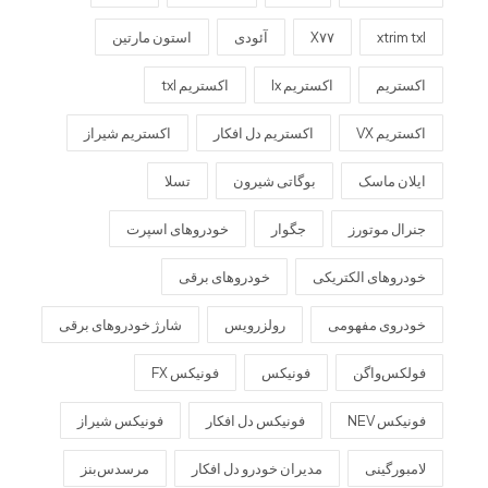
xtrim txl
X۷۷
آئودی
استون مارتین
اکستریم
اکستریم lx
اکستریم txl
اکستریم VX
اکستریم دل افکار
اکستریم شیراز
ایلان ماسک
بوگاتی شیرون
تسلا
جنرال موتورز
جگوار
خودروهای اسپرت
خودروهای الکتریکی
خودروهای برقی
خودروی مفهومی
رولزرویس
شارژ خودروهای برقی
فولکس‌واگن
فونیکس
فونیکس FX
فونیکس NEV
فونیکس دل افکار
فونیکس شیراز
لامبورگینی
مدیران خودرو دل افکار
مرسدس‌بنز