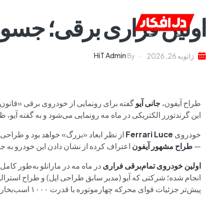
اولین فراری برقی؛ جسور،
خانه
ا
HiT Admin
ژانویه 26, 2026
By
طراح آیفون،
جانی آیو
گفته برای رونمایی از خودروی برقی «قان
این گرندتورر الکتریکی در ماه مه رونمایی می‌شود و به گفته آیو، ظا
خودروی
Ferrari Luce
از نظر ابعاد «بزرگ» خواهد بود و طراحی 
—
طراح مشهور آیفون
اعتراف کرده از نشان دادن این خودرو به 
اولین خودروی تمام‌برقی فراری
انجام شده؛ شرکتی که آیو (مدیر سابق طراحی اپل) و طراح استرالی
پیش‌تر جزئیات قوای محرکه چهارموتوره با قدرت ۱۰۰۰ اسب‌بخار و همچنین کابین رادیکال آن منتشر شده بود.