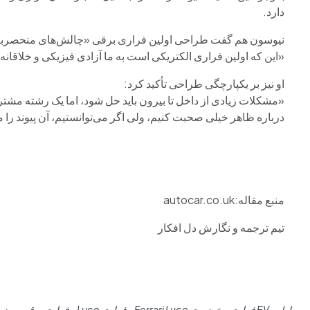
دارد.
نیوسون هم گفت طراحی اولین فراری برقی «چالش‌های منحصربه‌فر
«این که اولین فراری الکتریکی است به ما آزادی فیزیکی و خلاقانه 
او نیز بر یکپارچگی طراحی تأکید کرد:
«مشکلات زیادی از داخل تا بیرون باید حل شود، اما یک رشته مشتر
درباره ظاهر خیلی صحبت کنیم، ولی اگر می‌توانستیم، آن پیوند را م
منبع مقاله:autocar.co.uk
تیم ترجمه و نگارش دل افکار
اولین EV فراری
خودروی Ferrari Luce
فراری Luce
فراری برقی
مدیر