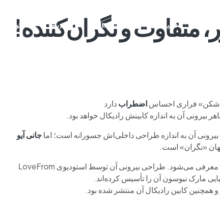
 متفاوت و نگران‌کننده!
م وی ام
فونیکس
فونیکس NEV
اکستریم
موتورسیکل
ون‌شکن» فراری احساس
اضطراب
دارد
هر بیرونی آن به اندازه کابینش رادیکال خواهد بود.
بیرونی آن به اندازه طراحی داخلی‌اش جسورانه است؛ اما
جانی آیو
جهان «نگران» است.
در ماه مه در مارانلو به‌طور کامل معرفی می‌شود. طراحی بیرونی آن توسط استودیوی LoveFrom
ایی مارک نیوسون آن را تأسیس کرده‌اند.