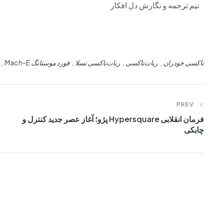
تیم ترجمه و نگارش دل افکار
تاکسی خودران
ربات‌تاکسی
ربات‌تاکسی تسلا
فورد موستانگ Mach-E
PREV
فرمان انقلابی Hypersquare پژو؛ آغاز عصر جدید کنترل و
چابکی