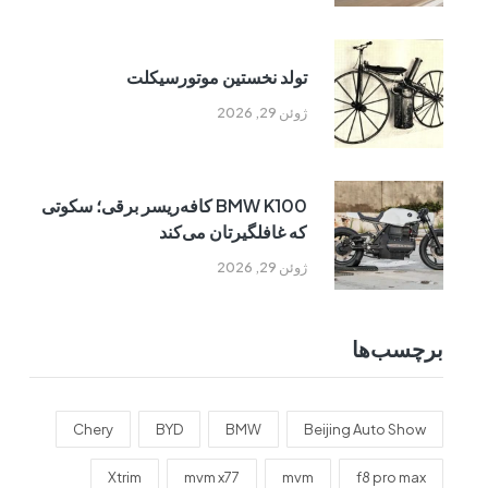
تولد نخستین موتورسیکلت
ژوئن 29, 2026
BMW K100 کافه‌ریسر برقی؛ سکوتی
که غافلگیرتان می‌کند
ژوئن 29, 2026
برچسب‌ها
Chery
BYD
BMW
Beijing Auto Show
Xtrim
mvm x77
mvm
f8 pro max