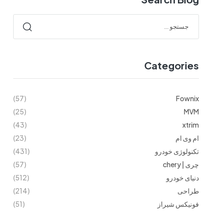
Categories
(57)
Fownix
(25)
MVM
(43)
xtrim
ام وی ام
(23)
تکنولوژی خودرو
(431)
چری | chery
(57)
دنیای خودرو
(512)
طراحی
(214)
فونیکس شیراز
(51)