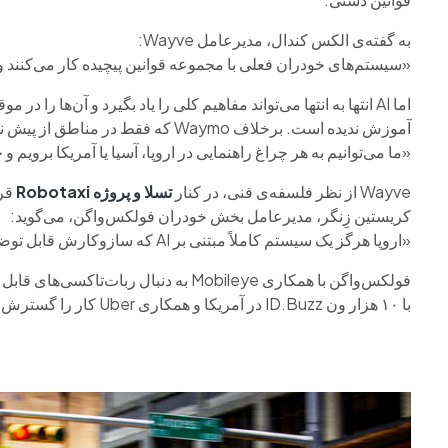
به گفته‌ی الکس کندال، مدیرعامل Wayve:
«سیستم‌های خودران فعلی با مجموعه قوانین پیچیده کار می‌کنند و معم
اما AI انتها به انتها می‌تواند مفاهیم کلی را یاد بگیرد و آن‌ها را
آموزش ندیده است. برخلاف Waymo که فقط در مناطق از پیش نقشه‌برداری‌شده کار می‌کند، Wayve ادعا می‌کند:
«ما می‌توانیم به هر چراغ راهنمایی در اروپا، آسیا یا آمریکا برویم 
Wayve از نظر فلسفه‌ی فنی، در کنار
تسلا و پروژه Robotaxi
قرا
کریستین زِنگر، مدیرعامل بخش خودران فولکس‌واگن، می‌گوید:
«اروپا هرگز یک سیستم کاملاً مبتنی بر AI که سازوکارش قابل توضیح نیست را نمی‌پذیرد.»
با ۱۰ هزار ون ID.Buzz در آمریکا و همکاری Uber کار را گسترش دهد.