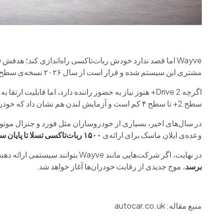
Wayve اما قصد ندارد خودش ربات‌تاکسی راه‌اندازی کند؛ هدفش
ف
مشتری این سیستم شده و قرار است از سال ۲۰۲۶ نسخه‌ی سطح 2+ آن را روی یک محصول تولید ژاپن نصب کند.
سطح 2+ تا سطح ۴ کم است و آزمایش لندن هم نشان داد که خودرو تقریباً یک ساعت بدون دخالت انسان رانندگی کرد.
در سال‌های اخیر، بسیاری از خودروسازان مثل فورد و جنرال موتورز
وعده‌ی ایلان ماسک برای ارائه‌ی
۱۵۰۰ ربات‌تاکسی تسلا تا پایان سال
در نهایت، اگر شرکت‌هایی مانند Wayve بتوانند سیستمی ارائه دهند که
برسد
، موج جدیدی از رقابت خودران‌ها آغاز خواهد شد.
منبع مقاله: autocar.co.uk