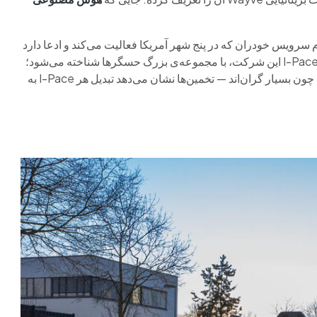
1 همان Waymo گوگل است؛ پیشگام سرویس خودران که در پنج شهر آمریکا فعالیت می‌کند و ادعا دارد
بیش از ۱۰ میلیون سفر انجام داده است. ناوگان ۲۰۰۰ تایی جگوار I-Pace این شرکت، با مجموعه‌ی بزرگ حسگرها شناخته می‌شود؛
اما همین حسگرها بزرگ‌ترین مانع گسترش این فناوری هم هستند، چون بسیار گران‌اند — تخمین‌ها نشان می‌دهد تبدیل هر I-Pace به