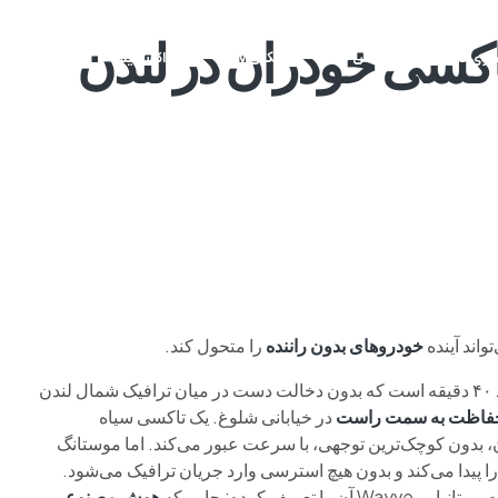
اکسی خودران در لندن
م وی ام
فونیکس
فونیکس NEV
اکستریم
موتورسیکل
واند آینده
خودروهای بدون راننده
را متحول کند.
حدود ۴۰ دقیقه است که بدون دخالت دست در میان ترافیک شمال لندن
 حفاظت به سمت راست
در خیابانی شلوغ. یک تاکسی سیاه
، بدون کوچک‌ترین توجهی، با سرعت عبور می‌کند. اما موستانگ
ا پیدا می‌کند و بدون هیچ استرسی وارد جریان ترافیک می‌شود.
 تعریف کرده: جایی که
هوش مصنوعی