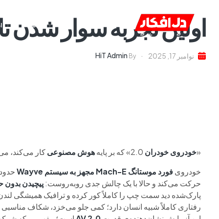
اولین تجربه سوار شدن ت
خانه
ا
HiT Admin
نوامبر 17, 2025
By
«
خودروی خودران
2.0» که بر پایه
هوش مصنوعی
کار می‌کند، می‌ت
خودروی
فورد موستانگ Mach-E مجهز به سیستم Wayve
حرکت می‌کند و حالا با یک چالش جدی روبه‌روست:
پیچیدن بدون
پارک‌شده دید سمت چپ را کاملاً کور کرده و ترافیک همیشگی لندن
رفتاری کاملاً شبیه انسان دارد؛ کمی جلو می‌خزد، شکاف مناسبی ر
این آزمایش نشان‌دهنده‌ی قدرت
AV 2.0
است؛ مفهومی که شرکت بریتانیایی Wayve آن را