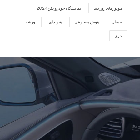
موتورهای روز دنیا
نمایشگاه خودرو پکن2024
نیسان
هوش مصنوعی
هیوندای
پورشه
چری