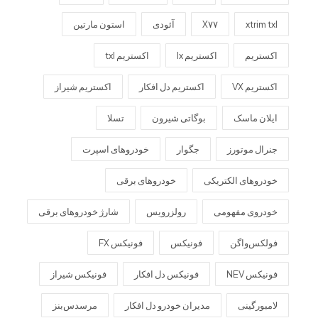
xtrim txl
X۷۷
آئودی
استون مارتین
اکستریم
اکستریم lx
اکستریم txl
اکستریم VX
اکستریم دل افکار
اکستریم شیراز
ایلان ماسک
بوگاتی شیرون
تسلا
جنرال موتورز
جگوار
خودروهای اسپرت
خودروهای الکتریکی
خودروهای برقی
خودروی مفهومی
رولزرویس
شارژ خودروهای برقی
فولکس‌واگن
فونیکس
فونیکس FX
فونیکس NEV
فونیکس دل افکار
فونیکس شیراز
لامبورگینی
مدیران خودرو دل افکار
مرسدس‌بنز