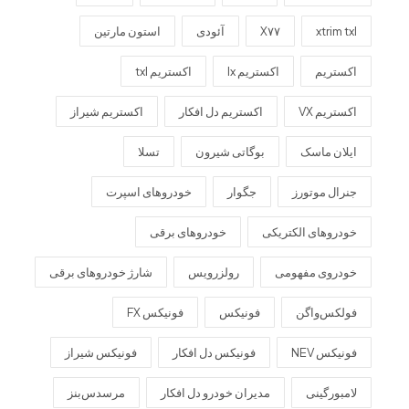
xtrim txl
X۷۷
آئودی
استون مارتین
اکستریم
اکستریم lx
اکستریم txl
اکستریم VX
اکستریم دل افکار
اکستریم شیراز
ایلان ماسک
بوگاتی شیرون
تسلا
جنرال موتورز
جگوار
خودروهای اسپرت
خودروهای الکتریکی
خودروهای برقی
خودروی مفهومی
رولزرویس
شارژ خودروهای برقی
فولکس‌واگن
فونیکس
فونیکس FX
فونیکس NEV
فونیکس دل افکار
فونیکس شیراز
لامبورگینی
مدیران خودرو دل افکار
مرسدس‌بنز