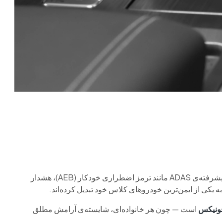
شش ایربگ ایمنی، ۱۲ رادار هوشمند و مجموعه‌ای از سیستم‌های پیشرفته‌ی ADAS مانند ترمز اضطراری خودکار (AEB)، هشدار
ونیکس
است — چون هر خانواده‌ای، شایسته‌ی آرامش مطلق