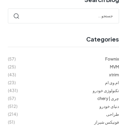
Categories
(57)
Fownix
(25)
MVM
(43)
xtrim
ام وی ام
(23)
تکنولوژی خودرو
(431)
چری | chery
(57)
دنیای خودرو
(512)
طراحی
(214)
فونیکس شیراز
(51)