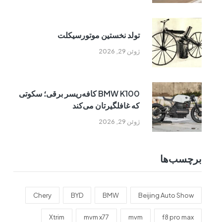
تولد نخستین موتورسیکلت
ژوئن 29, 2026
BMW K100 کافه‌ریسر برقی؛ سکوتی
که غافلگیرتان می‌کند
ژوئن 29, 2026
برچسب‌ها
Chery
BYD
BMW
Beijing Auto Show
Xtrim
mvm x77
mvm
f8 pro max