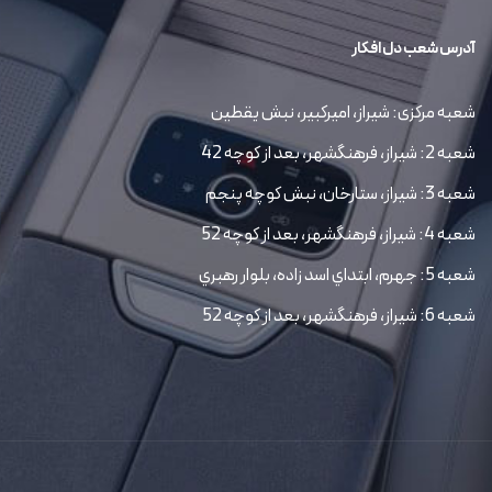
آدرس شعب دل افکار
شعبه مرکزی: شیراز، امیرکبیر، نبش یقطین
شعبه 2: شیراز، فرهنگشهر، بعد از کوچه 42
شعبه 3: شیراز، ستارخان، نبش کوچه پنجم
شعبه 4: شیراز، فرهنگشهر، بعد از کوچه 52
شعبه 5: جهرم، ابتداي اسد زاده، بلوار رهبري
شعبه 6: شیراز، فرهنگشهر، بعد از کوچه 52