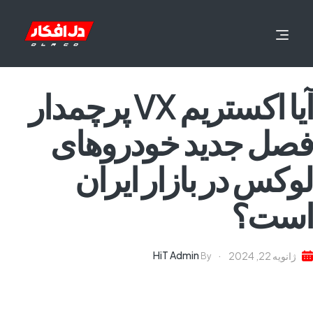
آیا اکستریم VX پرچمدار
فصل جدید خودروهای
لوکس در بازار ایران
است؟
HiT Admin
ژانویه 22, 2024
By