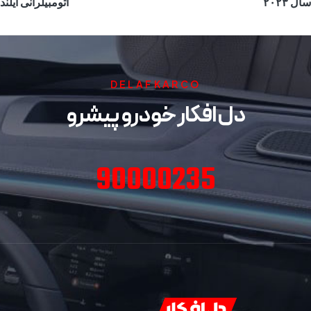
سال ۲۰۲۳
اتومبیلرانی آیلند
DELAFKARCO
دل افکار خودرو پیشرو
90000235