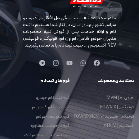
ما در مجموعه شعب نمایندگی
دل افکار
در جنوب و
سراسر کشور پهناور ایران، در کنار شما هستیم با ثبت
نام و ارائه خدمات پس از فروش کلیه محصولات
مدیران خودرو شامل، ام وی ام، فونیکس، فونیکس
NEV، اکستریم و… جهت ثبت نام با ما تماس بگیرید.
دسته بندی محصولات
فرم های ثبت نام
ام وی ام | MVM
فرم ثبت نام خودرو
فونیکس | FOWNIX
فرم ثبت نام اکستریم
فونیکس هیبریدی | FOWNIX NEV
فرم تعویض خودرو
اکستریم | XTRIM
فرم درخواست مشاوره
فرم تست درایو محصولات