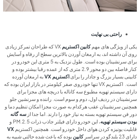
راحتی بی نهایت
یکی از ویژگی های مهم
کابین اکستریم
VX که طراحان تمرکز زیادی
روی آن داشته اند، به ارمغان آوردن بالاترین سطح از رفاه و آسایش
برای سرنشینان بوده است. طول نزدیک به 5 متری این خودرو در
کنار فاصله بین دو محور 2.9 متری که از عمده رقبا بیشتر بوده و
کابینی بسیار بزرگ و جادار را برای
اکستریم VX
به ارمغان آورده
است. اکستریم VX تنها خودروی صفر کیلومتر در بازار ایران بوده که
دارای سیستم تهویه مطبوع سه کاناله با دریچه های مجزا برای
سرنشینان در ردیف اول، دوم و سوم است. راننده و سرنشین جلو
همچنین سرنشینان عقب هرکدام به صورت مجزا امکان تنظیم دما و
دور فن سیستم تهویه بسته به نیاز خود را دارند. اما جدا از
سه گانه
بودن سیستم تهویه
، این خودرو دارای فیلتر جاذب ذرات PM.2.5 و
قابلیت یونیزه کردن هوای داخل خودرو است. همچنین اکستریم
VX
دارای 23 بلندگو در سراسر
کابین
بوده که باعث شده حالتی شبیه به