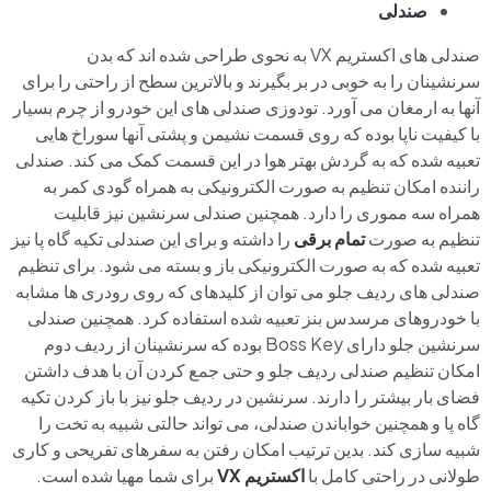
صندلی
صندلی های اکستریم VX به نحوی طراحی شده اند که بدن
سرنشینان را به خوبی در بر بگیرند و بالاترین سطح از راحتی را برای
آنها به ارمغان می آورد. تودوزی صندلی های این خودرو از چرم بسیار
با کیفیت ناپا بوده که روی قسمت نشیمن و پشتی آنها سوراخ هایی
تعبیه شده که به گردش بهتر هوا در این قسمت کمک می کند. صندلی
راننده امکان تنظیم به صورت الکترونیکی به همراه گودی کمر به
همراه سه مموری را دارد. همچنین صندلی سرنشین نیز قابلیت
تنظیم به صورت
تمام برقی
را داشته و برای این صندلی تکیه گاه پا نیز
تعبیه شده که به صورت الکترونیکی باز و بسته می شود. برای تنظیم
صندلی های ردیف جلو می توان از کلیدهای که روی رودری ها مشابه
با خودروهای مرسدس بنز تعبیه شده استفاده کرد. همچنین صندلی
سرنشین جلو دارای Boss Key بوده که سرنشینان از ردیف دوم
امکان تنظیم صندلی ردیف جلو و حتی جمع کردن آن با هدف داشتن
فضای بار بیشتر را دارند. سرنشین در ردیف جلو نیز با باز کردن تکیه
گاه پا و همچنین خواباندن صندلی، می تواند حالتی شبیه به تخت را
شبیه سازی کند. بدین ترتیب امکان رفتن به سفرهای تفریحی و کاری
طولانی در راحتی کامل با
اکستریم VX
برای شما مهیا شده است.