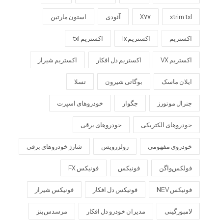
xtrim txl
X۷۷
آئودی
استون مارتین
اکستریم
اکستریم lx
اکستریم txl
اکستریم VX
اکستریم دل افکار
اکستریم شیراز
ایلان ماسک
بوگاتی شیرون
تسلا
جنرال موتورز
جگوار
خودروهای اسپرت
خودروهای الکتریکی
خودروهای برقی
خودروی مفهومی
رولزرویس
شارژ خودروهای برقی
فولکس‌واگن
فونیکس
فونیکس FX
فونیکس NEV
فونیکس دل افکار
فونیکس شیراز
لامبورگینی
مدیران خودرو دل افکار
مرسدس‌بنز