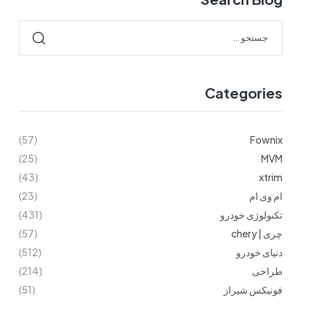
Categories
(57)
Fownix
(25)
MVM
(43)
xtrim
ام وی ام
(23)
تکنولوژی خودرو
(431)
چری | chery
(57)
دنیای خودرو
(512)
طراحی
(214)
فونیکس شیراز
(51)