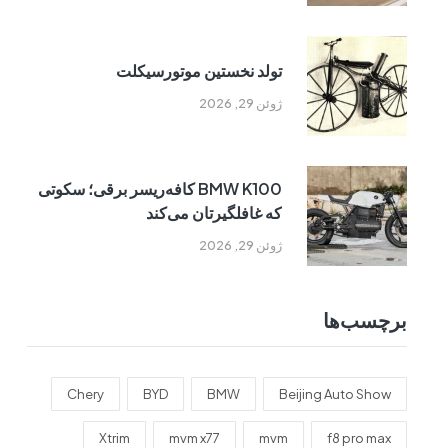
تولد نخستین موتورسیکلت
ژوئن 29, 2026
BMW K100 کافه‌ریسر برقی؛ سکوتی
که غافلگیرتان می‌کند
ژوئن 29, 2026
برچسب‌ها
Chery
BYD
BMW
Beijing Auto Show
Xtrim
mvm x77
mvm
f8 pro max