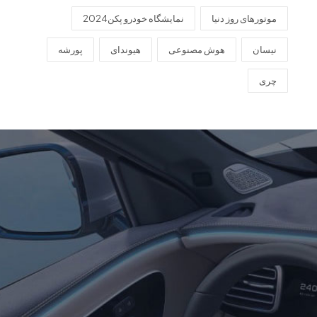
موتورهای روز دنیا
نمایشگاه خودرو پکن2024
نیسان
هوش مصنوعی
هیوندای
پورشه
چری