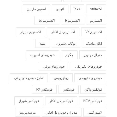
xtrim txl
X۷۷
آئودی
استون مارتین
اکستریم
اکستریم lx
اکستریم txl
اکستریم VX
اکستریم دل افکار
اکستریم شیراز
ایلان ماسک
بوگاتی شیرون
تسلا
جنرال موتورز
جگوار
خودروهای اسپرت
خودروهای الکتریکی
خودروهای برقی
خودروی مفهومی
رولزرویس
شارژ خودروهای برقی
فولکس‌واگن
فونیکس
فونیکس FX
فونیکس NEV
فونیکس دل افکار
فونیکس شیراز
لامبورگینی
مدیران خودرو دل افکار
مرسدس‌بنز