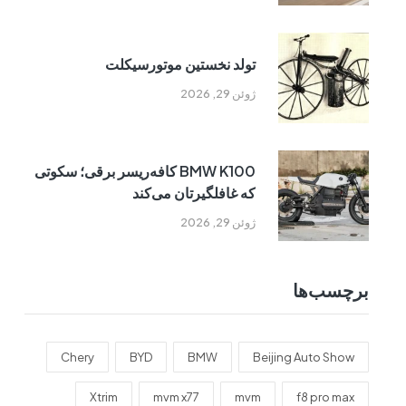
تولد نخستین موتورسیکلت
ژوئن 29, 2026
BMW K100 کافه‌ریسر برقی؛ سکوتی
که غافلگیرتان می‌کند
ژوئن 29, 2026
برچسب‌ها
Chery
BYD
BMW
Beijing Auto Show
Xtrim
mvm x77
mvm
f8 pro max