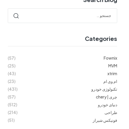
Categories
(57)
Fownix
(25)
MVM
(43)
xtrim
ام وی ام
(23)
تکنولوژی خودرو
(431)
چری | chery
(57)
دنیای خودرو
(512)
طراحی
(214)
فونیکس شیراز
(51)