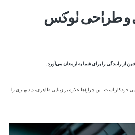
م وی ام
فونیکس
فونیکس NEV
اکستریم
موتورسیکل
جلوی LED با روشنایی خودکار است. این چراغ‌ها علاوه بر زیبایی ظاهری، دید بهتری را