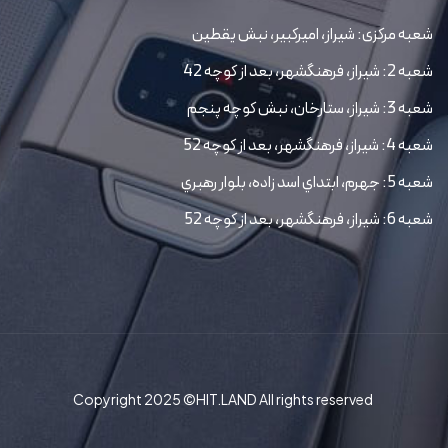
شعبه مرکزی: شیراز، امیرکبیر، نبش یقطین
شعبه 2: شیراز، فرهنگشهر، بعد از کوچه 42
شعبه 3: شیراز، ستارخان، نبش کوچه پنجم
شعبه 4: شیراز، فرهنگشهر، بعد از کوچه 52
شعبه 5: جهرم، ابتداي اسد زاده، بلوار رهبري
شعبه 6: شیراز، فرهنگشهر، بعد از کوچه 52
Copyright 2025 ©HIT.LAND All rights reserved