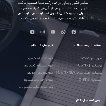
سراسر کشور پهناور ایران، در کنار شما هستیم با ثبت
نام و ارائه خدمات پس از فروش کلیه محصولات
مدیران خودرو شامل، ام وی ام، فونیکس، فونیکس
NEV، اکستریم و… جهت ثبت نام با ما تماس بگیرید.
دسته بندی محصولات
فرم های ثبت نام
ام وی ام | MVM
فرم ثبت نام خودرو
فونیکس | FOWNIX
فرم ثبت نام اکستریم
فونیکس هیبریدی | FOWNIX NEV
فرم تعویض خودرو
اکستریم | XTRIM
فرم درخواست مشاوره
فرم تست درایو محصولات
آدرس شعب دل افکار