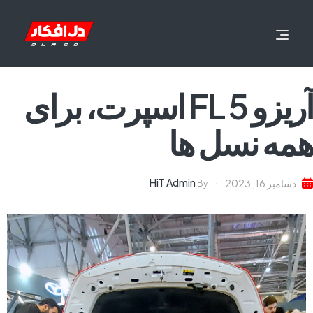
آریزو 5 FL اسپرت، برای
همه نسل ها
HiT Admin
دسامبر 16, 2023
By