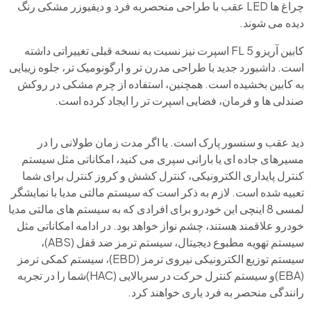
چراغ ها LED عقب با طراحی منحصربه فرد و دیفیوزر مشکی رنگ
دیده می شوند.
کابین آریزو 5 FL اسپرت نیز نسبت به نسخه قبلی تغییراتی داشته
است. داشبورد جدید با طراحی مدرن تر و ارگونومیک تر، جلوه زیبایی
به کابین بخشیده است. همچنین، استفاده از چرم مشکی در روکش
صندلی ها و فرمان، فضایی اسپرت تر را ایجاد کرده است.
دید عقب و سنسور پارک است. یا اگر مدت زمان طولانی را در
مسیرهای جاده ای یا بارانی سپری می کنید، امکاناتی مثل سیستم
کنترل پایداری الکترونیکی، کنترل کشش و کروز کنترل برای شما
تعبیه شده است. لازم به ذکر است که سیستم مالتی مدیا با نمایشگر
لمسی 8 اینچی این خودرو برای افرادی که به سیستم های مالتی مدیا
خودرو علاقمند هستند، چشم نواز خواهد بود. در ادامه امکاناتی مثل
سیستم تهویه مطبوع دیجیتال، سیستم ترمز ضد قفل (ABS)،
سیستم توزیع الکترونیکی نیروی ترمز (EBD)، سیستم کمکی ترمز
(EBA)و سیستم کنترل حرکت در سربالایی (HAC)شما را در تجربه
رانندگی منحصر به فرد یاری خواهند کرد.