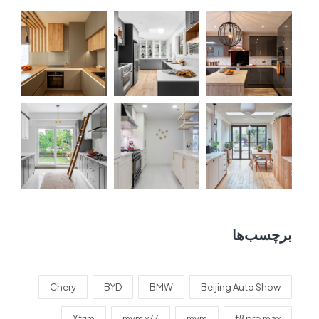
برچسب‌ها
Chery
BYD
BMW
Beijing Auto Show
Xtrim
mvm x77
mvm
f8 pro max