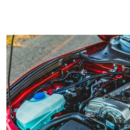
م وی ام
فونیکس
فونیکس NEV
اکستریم
موتورسیکل