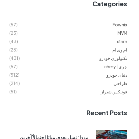
Categories
(57)
Fownix
(25)
MVM
(43)
xtrim
ام وی ام
(23)
تکنولوژی خودرو
(431)
چری | chery
(57)
دنیای خودرو
(512)
طراحی
(214)
فونیکس شیراز
(51)
Recent Posts
مزدا: نسل بعدی میاتا احتمالاً آخرین