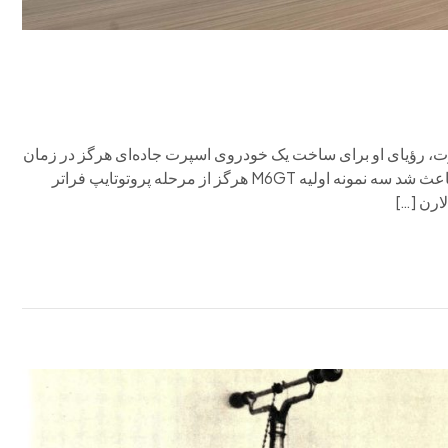
، رؤیای او برای ساخت یک خودروی اسپرت جاده‌ای هرگز در زمان
حیاتش محقق نشد. مرگ زودهنگام این راننده و مهندس افسانه‌ای باعث شد سه نمونه اولیه M6GT هرگز از مرحله پروتوتایپ فراتر
ارن […]