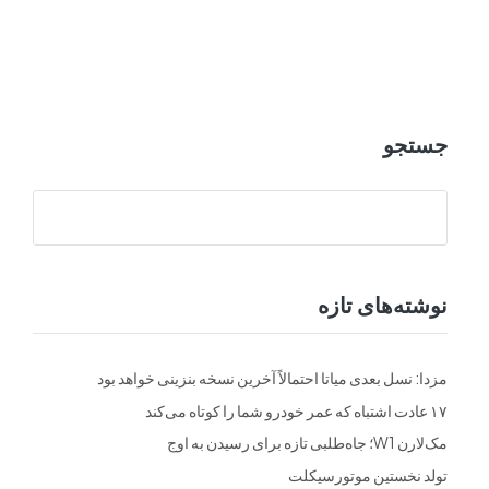
ت
فرم ها
تماس با ما
جستجو
نوشته‌های تازه
مزدا: نسل بعدی میاتا احتمالاً آخرین نسخه بنزینی خواهد بود
۱۷ عادت اشتباه که عمر خودرو شما را کوتاه می‌کند
مک‌لارن W1؛ جاه‌طلبی تازه برای رسیدن به اوج
تولد نخستین موتورسیکلت