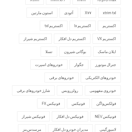
xtrim txl
X۷۷
آئودی
استون مارتین
اکستریم
اکستریم lx
اکستریم txl
اکستریم VX
اکستریم دل افکار
اکستریم شیراز
ایلان ماسک
بوگاتی شیرون
تسلا
جنرال موتورز
جگوار
خودروهای اسپرت
خودروهای الکتریکی
خودروهای برقی
خودروی مفهومی
رولزرویس
شارژ خودروهای برقی
فولکس‌واگن
فونیکس
فونیکس FX
فونیکس NEV
فونیکس دل افکار
فونیکس شیراز
لامبورگینی
مدیران خودرو دل افکار
مرسدس‌بنز