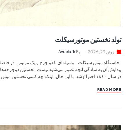
تولد نخستین موتورسیکلت
Avdelafk
ژوئن 29, 2026
By
خاستگاه موتورسیکلت—وسیله‌ای با دو چرخ و یک موتور—در فاصله 
در سال ۱۸۶۰ اختراع شد. با این حال، اینکه چه کسی نخستین موتورسیکلت […]
READ MORE