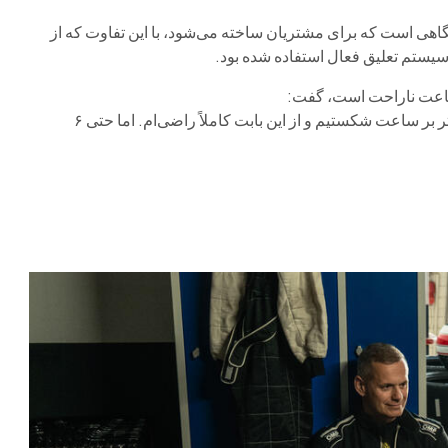
«هیچ دلیلی برای ناراحتی نیست. ما رکورد قبلی را بیش از ۶ کیلومتر بر ساعت شکستیم و از این بابت کاملاً راضی‌ام. اما حتی ۶