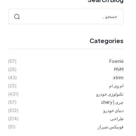
Categories
(57)
Fownix
(25)
MVM
(43)
xtrim
ام وی ام
(23)
تکنولوژی خودرو
(431)
چری | chery
(57)
دنیای خودرو
(512)
طراحی
(214)
فونیکس شیراز
(51)