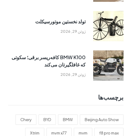
تولد نخستین موتورسیکلت
ژوئن 29, 2026
BMW K100 کافه‌ریسر برقی؛ سکوتی
که غافلگیرتان می‌کند
ژوئن 29, 2026
برچسب‌ها
Chery
BYD
BMW
Beijing Auto Show
Xtrim
mvm x77
mvm
f8 pro max