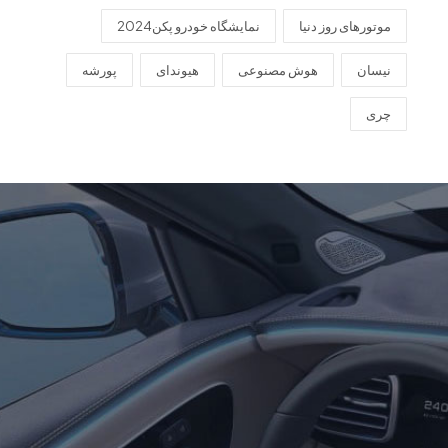
موتورهای روز دنیا
نمایشگاه خودرو پکن2024
نیسان
هوش مصنوعی
هیوندای
پورشه
چری