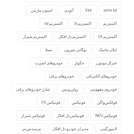
xtrim txl
X۷۷
آئودی
استون مارتین
اکستریم
اکستریم lx
اکستریم txl
اکستریم VX
اکستریم دل افکار
اکستریم شیراز
ایلان ماسک
بوگاتی شیرون
تسلا
جنرال موتورز
جگوار
خودروهای اسپرت
خودروهای الکتریکی
خودروهای برقی
خودروی مفهومی
رولزرویس
شارژ خودروهای برقی
فولکس‌واگن
فونیکس
فونیکس FX
فونیکس NEV
فونیکس دل افکار
فونیکس شیراز
لامبورگینی
مدیران خودرو دل افکار
مرسدس‌بنز