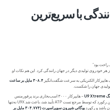
۳ مایلی: رانندگی با سریع‌ترین
م وی ام
فونیکس
فونیکس NEV
اکستریم
موتورسیکل
 هر خودروی تولیدی دیگر در جهان رانندگی کرد. این هم نکات او.
یک هایپرکار الکتریکی به سرعت شگفت‌انگیز
۳۰۸.۴ مایل بر ساعت
تولیدی جهان را شکست.
U9 Xtr
– هایپرکار ۳۰۰۰ اسب‌بخاری برند پرفورمنس
متعلق به BYD – در پیست تست پاپنبرگ ثبت کرد. این رکورد که توسط مرجع تست ATP تأیید شد، باعث شد U9X نه‌تنها
ن باشد و رکورد
بوگاتی شیرون سوپراسپرت (۳۰۴.۷۷۴ مایل بر