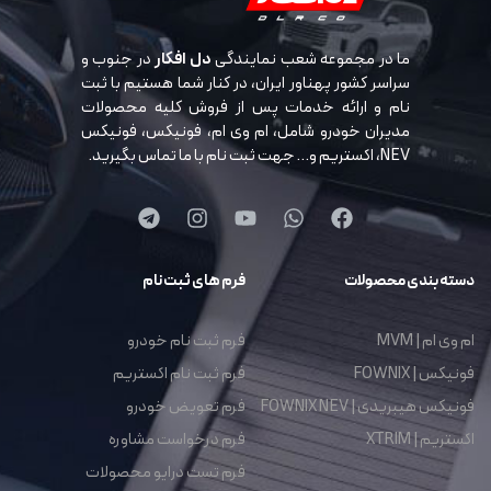
ما در مجموعه شعب نمایندگی
دل افکار
در جنوب و
سراسر کشور پهناور ایران، در کنار شما هستیم با ثبت
نام و ارائه خدمات پس از فروش کلیه محصولات
مدیران خودرو شامل، ام وی ام، فونیکس، فونیکس
NEV، اکستریم و… جهت ثبت نام با ما تماس بگیرید.
دسته بندی محصولات
فرم های ثبت نام
ام وی ام | MVM
فرم ثبت نام خودرو
فونیکس | FOWNIX
فرم ثبت نام اکستریم
فونیکس هیبریدی | FOWNIX NEV
فرم تعویض خودرو
اکستریم | XTRIM
فرم درخواست مشاوره
فرم تست درایو محصولات