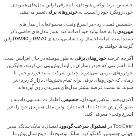
جنسیس، برند لوکس هیوندای، با معرفی اولین مدل‌های هیبریدی
خود، رویکرد خود را نسبت به
خودروهای برقی
تغییر می‌دهد.
جنسیس قصد دارد «در اسرع وقت» مجموعه‌ای از مدل‌های
هیبریدی
را به خط تولید خود اضافه کند. هنوز مدل‌های خاصی ذکر
نشده است، اما به احتمال زیاد شاسی‌بلندهای
GV70
و
GV80
اولین
گزینه‌ها خواهند بود.
اگرچه عرضه
خودروهای برقی
به طور پیوسته در حال افزایش است،
اما با سرعتی که خودروسازان در ابتدا پیش‌بینی می‌کردند، جایگزین
خودروهای بنزینی نمی‌شوند. چندین شرکت مانند فورد و جیپ تا
زمانی که خودروهای برقی برای تمام بخش‌های بازار کاربردی‌تر
شوند، به سمت عرضه بیشتر مدل‌های هیبریدی روی آورده‌اند.
اکنون بخش لوکس هیوندای،
جنسیس
، اظهارات مشابهی داشته و
طبق گزارش TopGear، قصد دارد اولین مدل هیبریدی خود را «در
اسرع وقت» معرفی کند.
TopGear در
فستیوال سرعت گودوود
امسال با مایک سانگ، مدیر
جهانی جنسیس، گفتگو کرد. سانگ توضیح داد: «پنج سال پیش ما