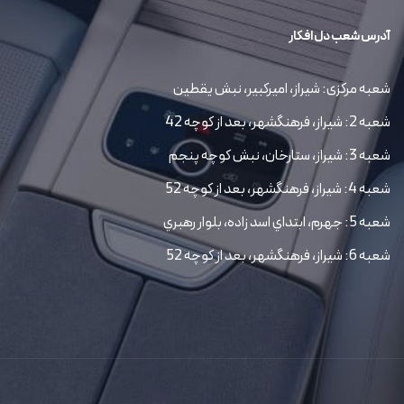
آدرس شعب دل افکار
شعبه مرکزی: شیراز، امیرکبیر، نبش یقطین
شعبه 2: شیراز، فرهنگشهر، بعد از کوچه 42
شعبه 3: شیراز، ستارخان، نبش کوچه پنجم
شعبه 4: شیراز، فرهنگشهر، بعد از کوچه 52
شعبه 5: جهرم، ابتداي اسد زاده، بلوار رهبري
شعبه 6: شیراز، فرهنگشهر، بعد از کوچه 52