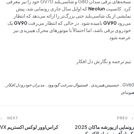
نسخه‌های برقی سدان G80 و شاسی‌بلند GV70 خود را نیز معرفی
کرد. کانسپت
Neolun
که اوایل سال جاری رونمایی شد، پیش
نمایشی از یک شاسی‌بلند حتی بزرگ‌تر را ارائه می‌دهد که انتظار
می‌رود
GV90
نامیده شود. در حالی که انتظار می‌رفت
GV90
یک
خودروی برقی باشد، اما احتمالاً با موتورهای محرک هیبریدی نیز
عرضه شود.
تیم ترجمه و نگارش دل افکار
GV60
جنسیس هیبریدی
فستیوال سرعت گودوود
مدیران خودرو دل افکار
هیوندای
NEXT
PREV
رونمایی از پورشه ماکان 2025
کراس‌اوور لوکس اکستریم VX
یک باز آفرینی تمام الکتریکی