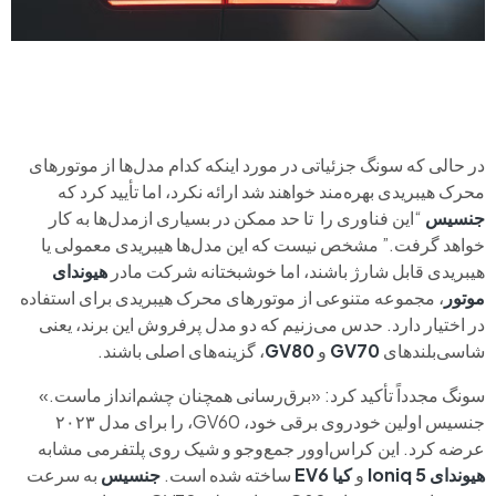
در حالی که سونگ جزئیاتی در مورد اینکه کدام مدل‌ها از موتورهای
محرک هیبریدی بهره‌مند خواهند شد ارائه نکرد، اما تأیید کرد که
جنسیس
“این فناوری را تا حد ممکن در بسیاری ازمدل‌ها به کار
خواهد گرفت.” مشخص نیست که این مدل‌ها هیبریدی معمولی یا
هیبریدی قابل شارژ باشند، اما خوشبختانه شرکت مادر
هیوندای
موتور
، مجموعه متنوعی از موتورهای محرک هیبریدی برای استفاده
در اختیار دارد. حدس می‌زنیم که دو مدل پرفروش این برند، یعنی
شاسی‌بلندهای
GV70
و
GV80
، گزینه‌های اصلی باشند.
سونگ مجدداً تأکید کرد: «برق‌رسانی همچنان چشم‌انداز ماست.»
جنسیس اولین خودروی برقی خود، GV60، را برای مدل ۲۰۲۳
عرضه کرد. این کراس‌اوور جمع‌وجو و شیک روی پلتفرمی مشابه
هیوندای Ioniq 5
و
کیا
EV6
ساخته شده است.
جنسیس
به سرعت