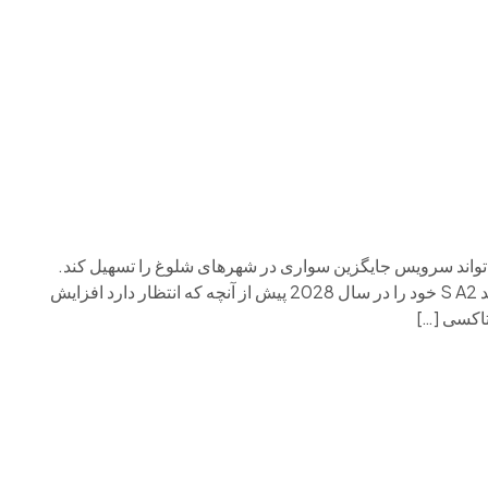
م وی ام
فونیکس
فونیکس NEV
اکستریم
موتورسیکل
Super، طراحی شده توسط Luc Donckerwolke، می تواند سرویس جایگزین سواری در شهرهای شلوغ را تسهیل کند.
بازوی حمل و نقل هوایی هیوندای، سوپرنال، قصد دارد هواپیمای جدید S A2 خود را در سال 2028 پیش از آنچه که انتظار دارد افزایش
تاکسی […]