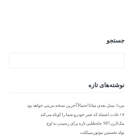
ت
فرم ها
تماس با ما
جستجو
نوشته‌های تازه
مزدا: نسل بعدی میاتا احتمالاً آخرین نسخه بنزینی خواهد بود
۱۷ عادت اشتباه که عمر خودرو شما را کوتاه می‌کند
مک‌لارن W1؛ جاه‌طلبی تازه برای رسیدن به اوج
تولد نخستین موتورسیکلت