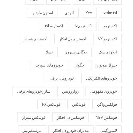
xtrim txl
X۷۷
آئودی
استون مارتین
اکستریم
اکستریم lx
اکستریم txl
اکستریم VX
اکستریم دل افکار
اکستریم شیراز
ایلان ماسک
بوگاتی شیرون
تسلا
جنرال موتورز
جگوار
خودروهای اسپرت
خودروهای الکتریکی
خودروهای برقی
خودروی مفهومی
رولزرویس
شارژ خودروهای برقی
فولکس‌واگن
فونیکس
فونیکس FX
فونیکس NEV
فونیکس دل افکار
فونیکس شیراز
لامبورگینی
مدیران خودرو دل افکار
مرسدس‌بنز