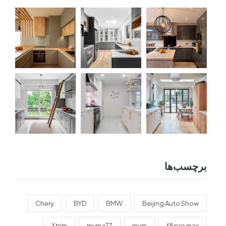
برچسب‌ها
Chery
BYD
BMW
Beijing Auto Show
Xtrim
mvm x77
mvm
f8 pro max