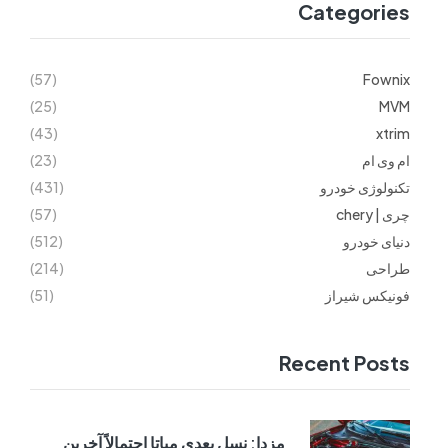
Categories
(57)
Fownix
(25)
MVM
(43)
xtrim
ام وی ام
(23)
تکنولوژی خودرو
(431)
چری | chery
(57)
دنیای خودرو
(512)
طراحی
(214)
فونیکس شیراز
(51)
Recent Posts
مزدا: نسل بعدی میاتا احتمالاً آخرین